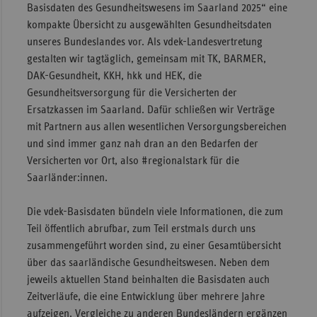
Basisdaten des Gesundheitswesens im Saarland 2025“ eine
Sac
kompakte Übersicht zu ausgewählten Gesundheitsdaten
unseres Bundeslandes vor. Als vdek-Landesvertretung
Sac
gestalten wir tagtäglich, gemeinsam mit TK, BARMER,
An
DAK-Gesundheit, KKH, hkk und HEK, die
Sch
Gesundheitsversorgung für die Versicherten der
Ho
Ersatzkassen im Saarland. Dafür schließen wir Verträge
Thü
mit Partnern aus allen wesentlichen Versorgungsbereichen
und sind immer ganz nah dran an den Bedarfen der
Versicherten vor Ort, also #regionalstark für die
Saarländer:innen.
Die vdek-Basisdaten bündeln viele Informationen, die zum
Teil öffentlich abrufbar, zum Teil erstmals durch uns
zusammengeführt worden sind, zu einer Gesamtübersicht
über das saarländische Gesundheitswesen. Neben dem
jeweils aktuellen Stand beinhalten die Basisdaten auch
Zeitverläufe, die eine Entwicklung über mehrere Jahre
aufzeigen. Vergleiche zu anderen Bundesländern ergänzen