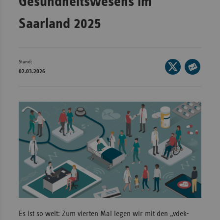
Gesundheitswesens im
Wür
Saarland 2025
Bay
Ber
Stand:
Seite
Bre
02.03.2026
auf
Seite
Ha
X
per
Hes
teilen
E-
Mec
Mail
Vo
teilen
Nie
Nor
Wes
Rhe
Es ist so weit: Zum vierten Mal legen wir mit den „vdek-
Saa