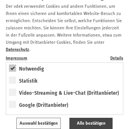
Der vdek verwendet Cookies und andere Funktionen, um
Download
Ihnen einen sicheren und komfortablen Website-Besuch zu
ermöglichen. Entscheiden Sie selbst, welche Funktionen Sie
zulassen möchten. Sie können Ihre Einstellungen jederzeit
Zu den einzelnen Kapiteln der vdek-
in der Fußzeile anpassen. Weitere Informationen, etwa zum
Basisdaten 2025
Umgang mit Drittanbieter-Cookies, finden Sie unter
Datenschutz
.
Impressum
Details
Notwendig
Statistik
Video-Streaming & Live-Chat (Drittanbieter)
Google (Drittanbieter)
vdek-Basisdaten Saarland
Bevölkerung
Auswahl bestätigen
Alle bestätigen