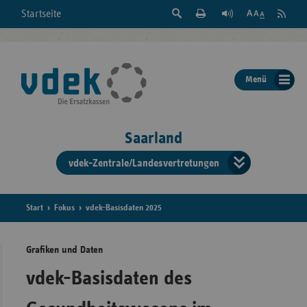
Suche
Seite
RSS
Startseite
Feed
einblenden
Drucken
abonni
Schrift
/
ausblenden
der
Menü
Seite
ändern
Saarland
vdek-Zentrale/Landesvertretungen
Verband
der
Ersatzka
Start
Fokus
vdek-Basisdaten 2025
Grafiken und Daten
Bun
vdek-Basisdaten des