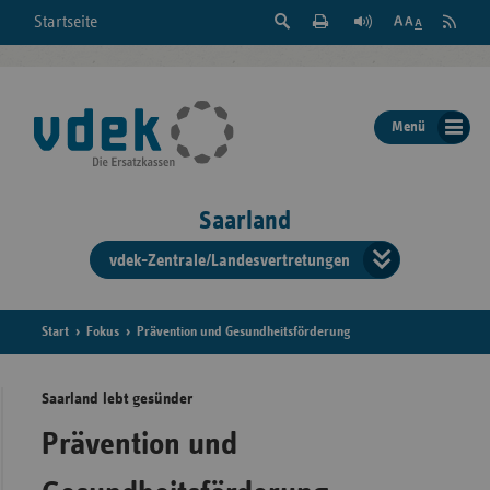
Suche
Seite
RSS
Startseite
Feed
einblenden
Drucken
abonni
Schrift
/
ausblenden
der
Menü
Seite
ändern
Saarland
vdek-Zentrale/Landesvertretungen
Verband
der
Ersatzka
Start
Fokus
Prävention und Gesundheitsförderung
Saarland lebt gesünder
Bun
Prävention und