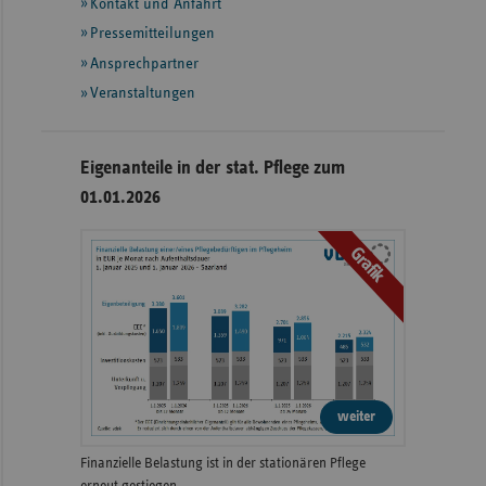
Informationen
Kontakt und Anfahrt
Pressemitteilungen
Ansprechpartner
Veranstaltungen
Eigenanteile in der stat. Pflege zum
01.01.2026
Grafik
weiter
Finanzielle Belastung ist in der stationären Pflege
erneut gestiegen.