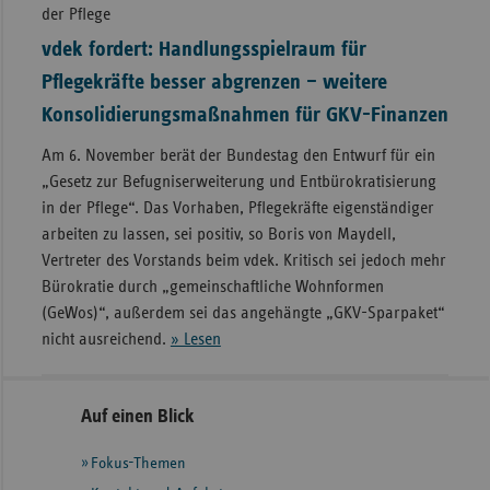
der Pflege
vdek fordert: Handlungsspielraum für
Pflegekräfte besser abgrenzen – weitere
Konsolidierungsmaßnahmen für GKV-Finanzen
Am 6. November berät der Bundestag den Entwurf für ein
„Gesetz zur Befugniserweiterung und Entbürokratisierung
in der Pflege“. Das Vorhaben, Pflegekräfte eigenständiger
arbeiten zu lassen, sei positiv, so Boris von Maydell,
Vertreter des Vorstands beim vdek. Kritisch sei jedoch mehr
Bürokratie durch „gemeinschaftliche Wohnformen
(GeWos)“, außerdem sei das angehängte „GKV-Sparpaket“
nicht ausreichend.
» Lesen
Seitennavigation
Seitenleiste
Auf einen Blick
mit
Fokus-Themen
weiteren