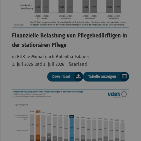
ohne Zuschuss
1.271
574
Finanzielle Belastung von Pflegebedürftigen in
bis 12 Monate
1.271
574
der stationären Pflege
ab 12 Monate
1.271
574
in EUR je Monat nach Aufenthaltsdauer
1. Juli 2025 und 1. Juli 2026 - Saarland
ab 24 Monate
1.271
574
Download
Tabelle anzeigen
ab 36 Monate
1.271
574
Finanzielle Belastung eines Pflegebedürftig
Investitionskosten) unter Betrachtung der A
Berücksichtigung der Ausbildungskosten je M
Saarland