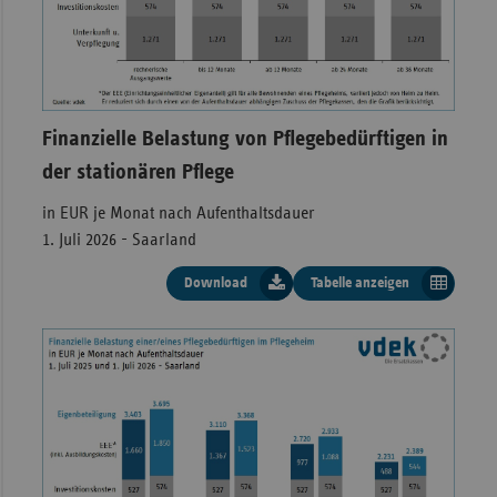
Finanzielle Belastung von Pflegebedürftigen in
der stationären Pflege
in EUR je Monat nach Aufenthaltsdauer
1. Juli 2026 - Saarland
Download
Tabelle anzeigen
Finanzielle Belastung eines Pflegebedürftig
Investitionskosten) mit Berücksichtigung de
Saarland
Aufenthaltsdauer
Unterkunft/Verpflegung
Investitio