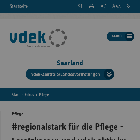
Suche
Seite
RSS
Startseite
Feed
einblenden
Drucken
abonni
Schrift
/
ausblenden
der
Menü
Seite
ändern
Saarland
vdek-Zentrale/Landesvertretungen
Verband
der
Ersatzka
Start
Fokus
Pflege
Pflege
Bun
#regionalstark für die Pflege -