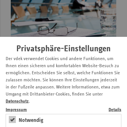
Saarland
1.276
574
ab 36 Monate
1.216
527
Baden-
(1.7.2025)
1.553
463
Württemberg
ab 36 Monate
1.271
574
Nordrhein
(1.7.2026)
1.331
654
Westfalen
Privatsphäre-Einstellungen
Bremen
1.179
630
Der vdek verwendet Cookies und andere Funktionen, um
17. Juni ist #GKVTag
Ihnen einen sicheren und komfortablen Website-Besuch zu
Rheinland-Pfalz
1.280
508
Ersatzkassen zum GKV-Tag: Pflegende
ermöglichen. Entscheiden Sie selbst, welche Funktionen Sie
Fachkräfte und Angehörige stärken!
zulassen möchten. Sie können Ihre Einstellungen jederzeit
Bundesdurchschnitt
1.068
521
in der Fußzeile anpassen. Weitere Informationen, etwa zum
Anlässlich des heutigen GKV-Tages zum bekräftigt der vdek
Umgang mit Drittanbieter-Cookies, finden Sie unter
Hessen
1.005
528
seine Forderungen nach der Stärkung der Pflegeprofession
Datenschutz
.
sowie nach einer besseren Unterstützung pflegender
Bayern
979
434
Impressum
Details
Angehöriger. „Um Pflege auch in Zukunft sicherzustellen,
müssen wir das Berufsbild Pflege stärken, aber auch
Notwendig
Berlin
870
469
gleichzeitig pflegende Angehörige unterstützen“, erklärt