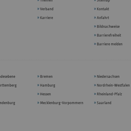
Themen
Sitemap
Verband
Kontakt
Karriere
Anfahrt
Bildnachweise
Barrierefreiheit
Barriere melden
ndesebene
Bremen
Niedersachsen
rttemberg
Hamburg
Nordrhein-Westfalen
Hessen
Rheinland-Pfalz
andenburg
Mecklenburg-Vorpommern
Saarland