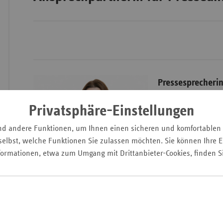
Wür
Bay
Ber
Pressesprecheri
Bre
Angela Legrum
Privatsphäre-Einstellungen
Ha
E-Mail:
angela.leg
Hes
nd andere Funktionen, um Ihnen einen sicheren und komfortablen
Telefon: + 49 (0) 6 81
elbst, welche Funktionen Sie zulassen möchten. Sie können Ihre Ei
Mec
© vdek/Georg J. Lop
formationen, etwa zum Umgang mit Drittanbieter-Cookies, finden S
Vo
Nie
Nor
Wes
Rhe