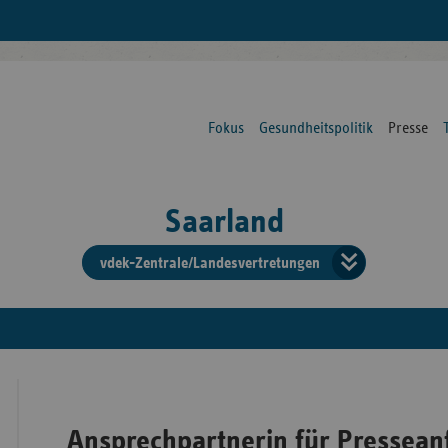
Fokus
Gesundheitspolitik
Presse
Saarland
vdek-Zentrale/Landesvertretungen
Verba
der
Ersat
Ansprechpartnerin für Pressean
Bun