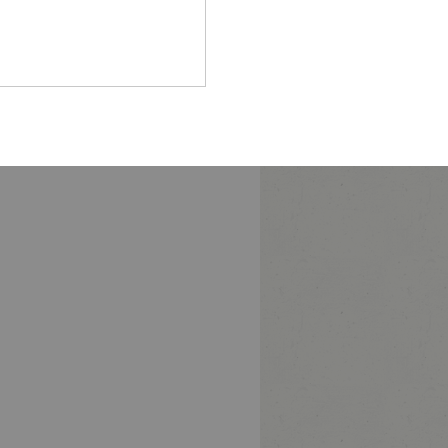
Pfalz
rland
hsen
hsen-
halt
leswig-
lstein
ringen