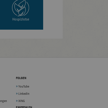
Hospizlotse
FOLGEN
YouTube
LinkedIn
lungen
XING
EMPFEHLEN