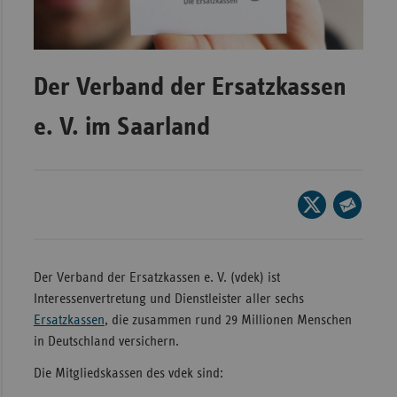
Wür
Bay
Der Verband der Ersatzkassen
Ber
Bre
e. V. im Saarland
Ha
Hes
Seite
Mec
auf
Seite
Vo
X
per
Nie
teilen
E-
Der Verband der Ersatzkassen e. V. (vdek) ist
Nor
Mail
Interessenvertretung und Dienstleister aller sechs
Wes
teilen
Ersatzkassen
, die zusammen rund 29 Millionen Menschen
in Deutschland versichern.
Rhe
Die Mitgliedskassen des vdek sind:
Saa