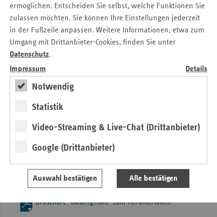
ermöglichen. Entscheiden Sie selbst, welche Funktionen Sie
Saarländischen Hebammenverband, dem Ministerium für
zulassen möchten. Sie können Ihre Einstellungen jederzeit
Soziales, Gesundheit, Frauen und Familie und den
in der Fußzeile anpassen. Weitere Informationen, etwa zum
gesetzlichen Krankenkassen unterstützt.
Umgang mit Drittanbieter-Cookies, finden Sie unter
Datenschutz
.
In einem handlichen Format erhalten werdende Mütter in
der Broschüre nützliche Informationen rund um die Geburt
Impressum
Details
– durch Hinweise zu Themen wie Geburtsort,
Notwendig
Geburtsverlauf und vieles mehr. Zusätzlich bekommen die
werdenden Eltern Tipps, wo sie weitere Informationen und
Statistik
Unterstützung erhalten.
Video-Streaming & Live-Chat (Drittanbieter)
Kostenlose Tipps rund um die Geburt
Google (Drittanbieter)
Arztpraxen, Hebammen, Kliniken und Geburtshäuser
können die Broschüre in größerer Stückzahl auch bestellen
Auswahl bestätigen
Alle bestätigen
bei Angela Legrum:
angela.legrum@vdek.com
.
Broschüre "Bauchgefühl" zum Herunterladen