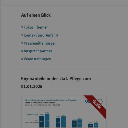
Seitennavigation
Seitenleiste
Auf einen Blick
mit
Fokus-Themen
weiteren
Informationen
Kontakt und Anfahrt
Pressemitteilungen
Ansprechpartner
Veranstaltungen
Eigenanteile in der stat. Pflege zum
01.01.2026
Grafik