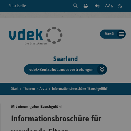
Suche
Seite
RSS
Startseite
Feed
einblenden
Drucken
abonni
Schrift
/
ausblenden
der
Menü
Seite
ändern
Saarland
vdek-Zentrale/Landesvertretungen
Verband
der
Ersatzka
Start
Themen
Ärzte
Informationsbroschüre "Bauchgefühl"
Mit einem guten Bauchgefühl
Bun
Informationsbroschüre für