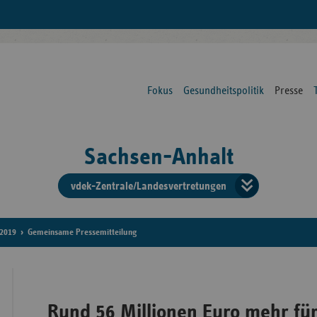
Fokus
Gesundheitspolitik
Presse
Sachsen-Anhalt
vdek-Zentrale/Landesvertretungen
Verba
der
2019
Gemeinsame Pressemitteilung
Ersat
Rund 56 Millionen Euro mehr für
Bun