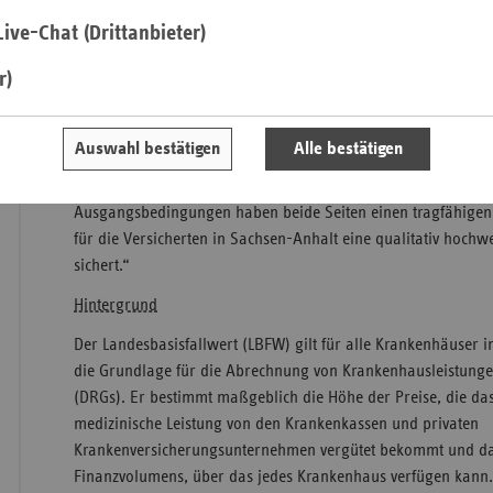
sicheren Grundlage ihre Budgets für 2019 zu planen. Die Kr
die Krankenkassen in Sachsen-Anhalt verhandeln jährlich üb
ive-Chat (Drittanbieter)
Wie in den Vorjahren wurde im Rahmen von Verhandlungen d
Saa
r)
vereinbart. Die Vertragspartner erklärten dazu: „Nach konstr
Sac
Verhandlungen ist es gelungen, für beide Seiten Planungssich
Sac
Krankenhäuser Sachsen-Anhalts können damit frühzeitig in d
Auswahl bestätigen
Alle bestätigen
An
Budgetverhandlungen starten. Die Einigung zeigt, dass die
im Gesundheitswesen funktioniert. Trotz unterschiedlicher fin
Sch
Ausgangsbedingungen haben beide Seiten einen tragfähige
Ho
für die Versicherten in Sachsen-Anhalt eine qualitativ hochw
Thü
sichert.“
Hintergrund
Der Landesbasisfallwert (LBFW) gilt für alle Krankenhäuser 
die Grundlage für die Abrechnung von Krankenhausleistunge
(DRGs). Er bestimmt maßgeblich die Höhe der Preise, die da
medizinische Leistung von den Krankenkassen und privaten
Krankenversicherungsunternehmen
vergütet bekommt und da
Finanzvolumens, über das jedes Krankenhaus verfügen kann