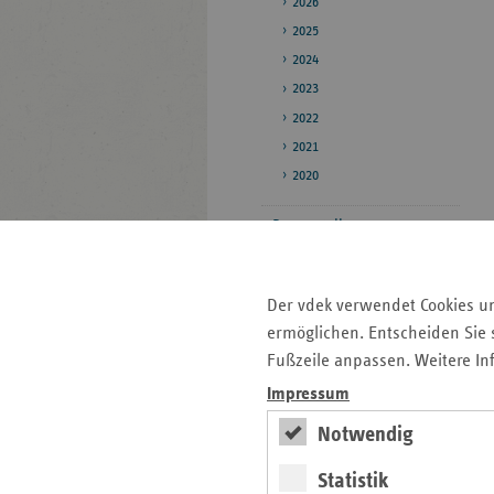
2026
2025
2024
2023
2022
2021
2020
Pressestelle
Bildarchiv
Veröffentlichungen
Der vdek verwendet Cookies u
ermöglichen. Entscheiden Sie s
Fußzeile anpassen. Weitere In
Seitenleiste
Auf einen Blick
Impressum
mit
Notwendig
Kontakt und Anfahrt
weiteren
Informationen
Pressemitteilungen
Statistik
Veranstaltungen