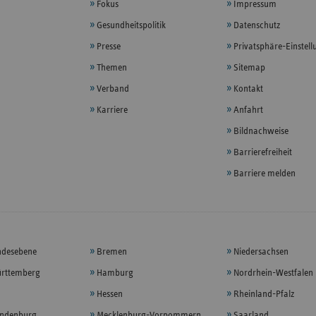
Fokus
Impressum
Gesundheitspolitik
Datenschutz
Presse
Privatsphäre-Einstel
Themen
Sitemap
Verband
Kontakt
Karriere
Anfahrt
Bildnachweise
Barrierefreiheit
Barriere melden
ndesebene
Bremen
Niedersachsen
rttemberg
Hamburg
Nordrhein-Westfalen
Hessen
Rheinland-Pfalz
andenburg
Mecklenburg-Vorpommern
Saarland