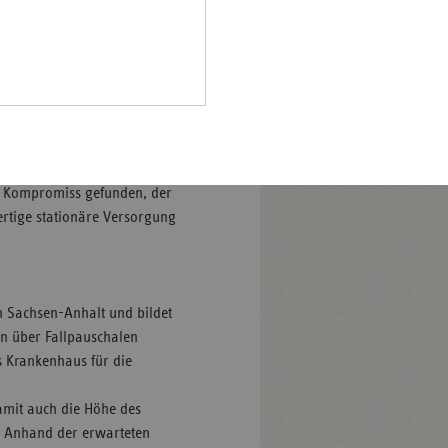
ankenhausgesellschaft und
Pfalz
er die Finanzierungsbasis.
ieser Basisfallwert
rland
uktiven und fairen
hsen
erheit zu erzielen. Die
hsen-
ie jährlichen
halt
 gemeinsame Selbstverwaltung
anzieller
leswig-
n Kompromiss gefunden, der
lstein
ertige stationäre Versorgung
ringen
in Sachsen-Anhalt und bildet
n über Fallpauschalen
s Krankenhaus für die
mit auch die Höhe des
. Anhand der erwarteten