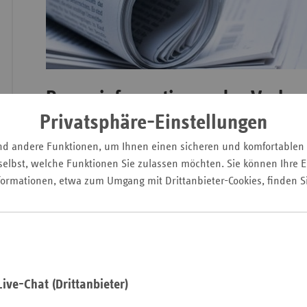
Wür
Bay
Presseinformationen des Verba
Ber
Privatsphäre-Einstellungen
Bre
nd andere Funktionen, um Ihnen einen sicheren und komfortablen
Ha
elbst, welche Funktionen Sie zulassen möchten. Sie können Ihre Ei
Hes
formationen, etwa zum Umgang mit Drittanbieter-Cookies, finden S
Mec
Vo
Pressemitteilungen
Nie
Wir helfen Ihnen bei der Recherch
Pressemitteilungen
der vdek-Land
Nor
gemeinsame Presseerklärungen m
Wes
ive-Chat (Drittanbieter)
Sachsen-Anhalt.
» Lesen
Rhe