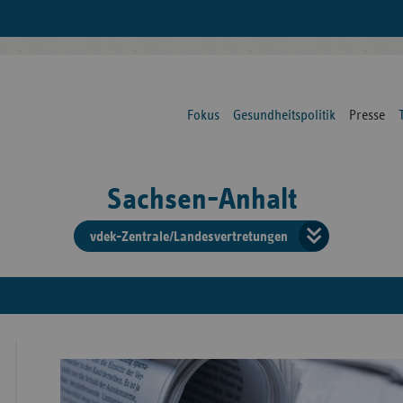
Fokus
Gesundheitspolitik
Presse
Sachsen-Anhalt
vdek-Zentrale/Landesvertretungen
Verba
der
Ersat
Bun