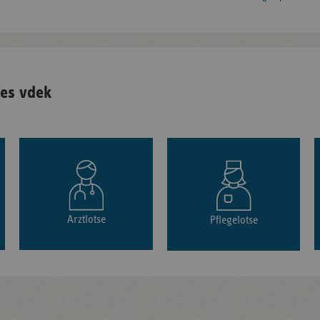
es vdek
Arztlotse
Pflegelotse