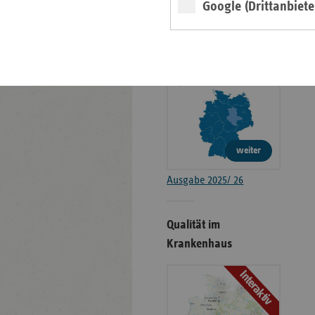
in Sachsen-Anhalt
Google (Drittanbiete
Basisdaten
weiter
Ausgabe 2025/ 26
Qualität im
Krankenhaus
Interaktiv