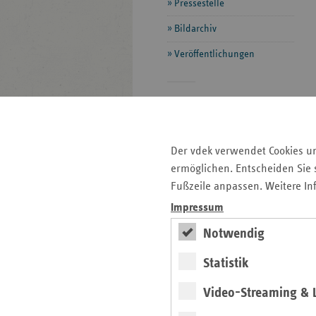
Pressestelle
Bildarchiv
Veröffentlichungen
Seitenleiste
Auf einen Blick
mit
Kontakt und Anfahrt
weiteren
Der vdek verwendet Cookies u
Informationen
Pressemitteilungen
ermöglichen. Entscheiden Sie s
Veranstaltungen
Fußzeile anpassen. Weitere In
Impressum
Veranstaltungshinweis
Notwendig
vdek-Symposium 2026
Statistik
Video-Streaming & L
Das Gesundheitswesen