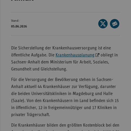
Wür
Bay
Stand:
Seite
05.06.2026
Ber
auf
Seite
X
per
Bre
teilen
E-
Die Sicherstellung der Krankenhausversorgung ist eine
Ha
Mail
öffentliche Aufgabe. Die
Krankenhausplanung
obliegt in
Hes
teilen
Sachsen-Anhalt dem Ministerium für Arbeit, Soziales,
Mec
Gesundheit und Gleichstellung.
Vo
Für die Versorgung der Bevölkerung stehen in Sachsen-
Nie
Anhalt aktuell 44 Krankenhäuser zur Verfügung, darunter
die beiden Universitätskliniken in Magdeburg und Halle
Nor
(Saale). Von den Krankenhäusern im Land befinden sich 15
Wes
in öffentlicher, 12 in freigemeinnütziger und 17 Kliniken in
Rhe
privater Trägerschaft.
Die Krankenhäuser bilden den größten Kostenblock bei den
Saa