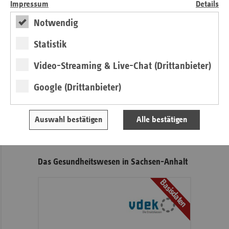
Impressum
Details
Seitennavigation
Seitenleiste
Auf einen Blick
Notwendig
mit
Kontakt und Anfahrt
weiteren
Statistik
Informationen
Pressemitteilungen
Video-Streaming & Live-Chat (Drittanbieter)
Veranstaltungen
Google (Drittanbieter)
Veranstaltungshinweis
Auswahl bestätigen
Alle bestätigen
vdek-Symposium 2026
Das Gesundheitswesen in Sachsen-Anhalt
Basisdaten