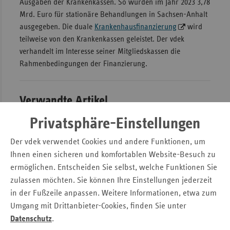
Ausgaben der Krankenkassen. So wurden im Jahr 2023 3,78
Mrd. Euro für stationäre Behandlungen in Sachsen-Anhalt
Sac
ausgegeben. Die duale
Krankenhausfinanzierung
wird
Sac
teilweise von den Krankenkassen geleistet. Der vdek
An
verhandelt im Interesse seiner Mitgliedskassen die
Sch
Rahmenbedingungen der Finanzierung.
Ho
Thü
Verwandte Artikel
Privatsphäre-Einstellungen
Strukturdaten
Der vdek verwendet Cookies und andere Funktionen, um
Krankenhausfinanzierung
Ihnen einen sicheren und komfortablen Website-Besuch zu
ermöglichen. Entscheiden Sie selbst, welche Funktionen Sie
Krankenhausplanung in Sachsen-Anhalt
zulassen möchten. Sie können Ihre Einstellungen jederzeit
in der Fußzeile anpassen. Weitere Informationen, etwa zum
Leistungs- und Qualitätsvereinbarungen
Umgang mit Drittanbieter-Cookies, finden Sie unter
Datenschutz
.
Mindestmengenreglungen