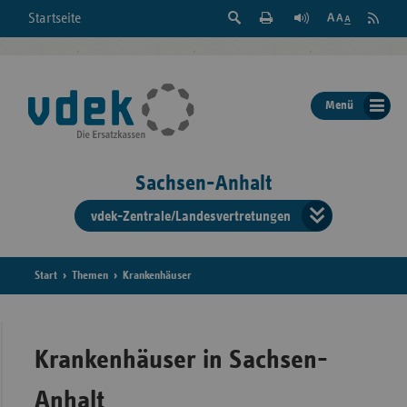
Suche
Seite
RSS
Startseite
Feed
einblenden
Drucken
abonni
Schrift
/
ausblenden
der
Menü
Seite
ändern
Sachsen-Anhalt
vdek-Zentrale/Landesvertretungen
Verband
der
Ersatzka
Start
Themen
Krankenhäuser
Bun
Krankenhäuser in Sachsen-
Anhalt