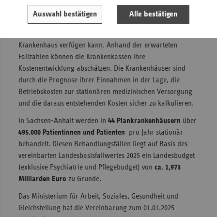
Leistung von den Krankenkassen und privaten
Auswahl bestätigen
Alle bestätigen
Krankenversicherungsunternehmen vergütet bekommt und
damit auch die Höhe des Finanzvolumens, über das jedes
Krankenhaus verfügen kann. Anhand der erwarteten
Fallzahlen können die Krankenkassen ihre
Kostenentwicklung abschätzen. Die Krankenhäuser sind
durch die Prognose ihrer Einnahmen in der Lage, die
Betriebskosten zur stationären medizinischen Versorgung
und die daraus entstehenden Kosten sicher zu kalkulieren.
In Sachsen-Anhalt werden in
44 Plankrankenhäusern
über
495.000 Patientinnen und Patienten
pro Jahr stationär
behandelt. Diesen Behandlungsfällen liegt auf Basis des
vereinbarten Landesbasisfallwertes 2025 ein Landesbudget
(exklusive Psychiatrie und Pflegebudget) von
ca. 1,973
Milliarden Euro
zu Grunde.
Das Ministerium für Arbeit, Soziales, Gesundheit und
Gleichstellung hat die Vereinbarung zum 01.01.2025