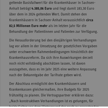
geltende Basisfallwert für die Krankenhäuser in Sachsen-
Sac
Anhalt beträgt
4.385,06 Euro
und liegt damit 183,30 Euro
über dem in 2024 geltenden Wert. Damit stehen den
Sac
Krankenhäusern in Sachsen-Anhalt voraussichtlich
circa
An
82,5 Millionen Euro mehr
als im letzten Jahr für die
Sch
Behandlung der Patientinnen und Patienten zur Verfügung.
Ho
Die Herausforderung bei den diesjährigen Verhandlungen
Thü
lag vor allem in der Umsetzung der gesetzlichen Vorgaben
unter erschwerten Rahmenbedingungen hinsichtlich der
Krankenhausreform. Da sich ihre Auswirkungen derzeit
noch nicht vollständig abschätzen lassen, ist davon
auszugehen, dass es im Jahr 2025 eine weitere Anpassung
nach der Bekanntgabe der Tarifrate geben wird.
Der Abschluss ermöglicht den Krankenhäusern und
Krankenkassen gleichermaßen, ihre Budgets für 2025
frühzeitig zu planen. Die Vertragspartner erklären dazu:
„Nach konstruktiven Verhandlungen ist es gelungen, für
beide Seiten vor dem Hintergrund der noch zu erwartenden