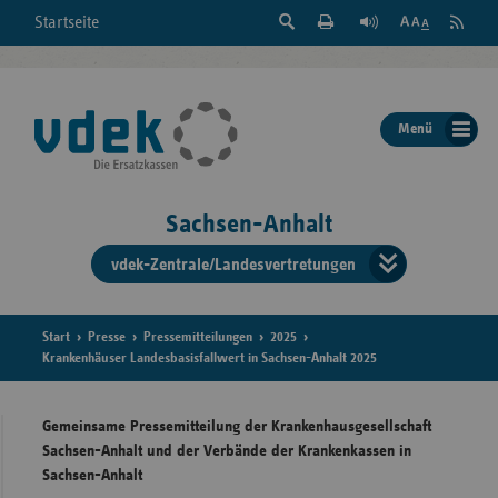
Suche
Seite
RSS
Startseite
Feed
einblenden
Drucken
abonni
Schrift
/
ausblenden
der
Menü
Seite
ändern
Sachsen-Anhalt
vdek-Zentrale/Landesvertretungen
Verband
der
Ersatzka
Start
Presse
Pressemitteilungen
2025
Krankenhäuser Landesbasisfallwert in Sachsen-Anhalt 2025
Gemeinsame Pressemitteilung der Krankenhausgesellschaft
Bun
Sachsen-Anhalt und der Verbände der Krankenkassen in
Sachsen-Anhalt