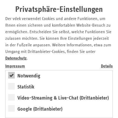
Neuerungen durch die Krankenhausreform zunächst
Privatsphäre-Einstellungen
Planungssicherheit zu schaffen. Die Einigung zeigt, dass die
gemeinsame Selbstverwaltung im Gesundheitswesen ihre
Der vdek verwendet Cookies und andere Funktionen, um
Aufgabe erfüllt. Trotz unterschiedlicher finanzieller
Ihnen einen sicheren und komfortablen Website-Besuch zu
Ausgangsbedingungen haben beide Seiten einen
ermöglichen. Entscheiden Sie selbst, welche Funktionen Sie
tragfähigen Kompromiss erzielt, der den Versicherten in
zulassen möchten. Sie können Ihre Einstellungen jederzeit
Sachsen-Anhalt eine qualitativ hochwertige stationäre
in der Fußzeile anpassen. Weitere Informationen, etwa zum
Versorgung gewährleistet.“ Diese Mittel sind
Umgang mit Drittanbieter-Cookies, finden Sie unter
zweckgebunden für die medizinische Versorgung der
Datenschutz
.
Patientinnen und Patienten. Für Investitionen ist weiterhin
Impressum
Details
das Land zuständig.
Notwendig
Hintergrund
Statistik
Der Landesbasisfallwert (LBFW) gilt für alle Krankenhäuser
Video-Streaming & Live-Chat (Drittanbieter)
in Sachsen-Anhalt und bildet die Grundlage für die
Abrechnung von Krankenhausleistungen über
Google (Drittanbieter)
Fallpauschalen (DRG). Er bestimmt maßgeblich die Höhe
der Preise, die das Krankenhaus für die medizinische