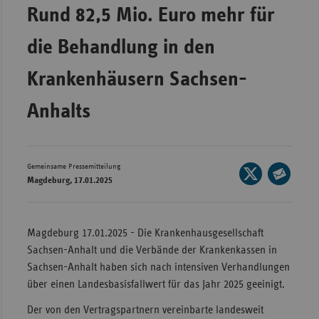
Rund 82,5 Mio. Euro mehr für
Wür
die Behandlung in den
Bay
Ber
Krankenhäusern Sachsen-
Bre
Anhalts
Ha
Hes
Mec
Gemeinsame Pressemitteilung
Seite
Magdeburg, 17.01.2025
Vo
auf
Seite
X
Nie
per
teilen
E-
Nor
Magdeburg 17.01.2025 - Die Krankenhausgesellschaft
Mail
Wes
Sachsen-Anhalt und die Verbände der Krankenkassen in
teilen
Sachsen-Anhalt haben sich nach intensiven Verhandlungen
Rhe
über einen Landesbasisfallwert für das Jahr 2025 geeinigt.
Der von den Vertragspartnern vereinbarte landesweit
Saa