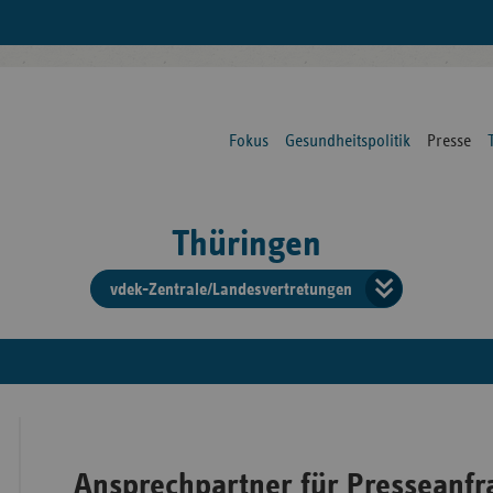
Fokus
Gesundheitspolitik
Presse
Thüringen
vdek-Zentrale/Landesvertretungen
Verba
der
Ersat
Ansprechpartner für Presseanfr
Bun