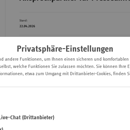
Stand:
Wür
22.04.2026
Bay
Ber
Privatsphäre-Einstellungen
Pressesprecheri
Bre
nd andere Funktionen, um Ihnen einen sicheren und komfortablen
Anne Osterland
Ha
elbst, welche Funktionen Sie zulassen möchten. Sie können Ihre Ei
Telefon: 03 61/4 42 52
formationen, etwa zum Umgang mit Drittanbieter-Cookies, finden S
Hes
E-Mail:
anne.osterl
Mec
Vo
Nie
Nor
ive-Chat (Drittanbieter)
Wes
Rhe
r)