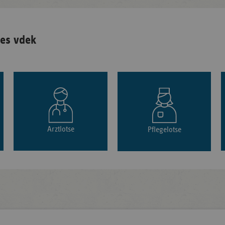
es vdek
Arztlotse
Pflegelotse