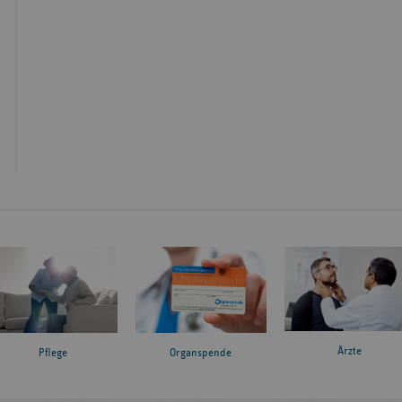
Ärzte
Pflege
Organspende