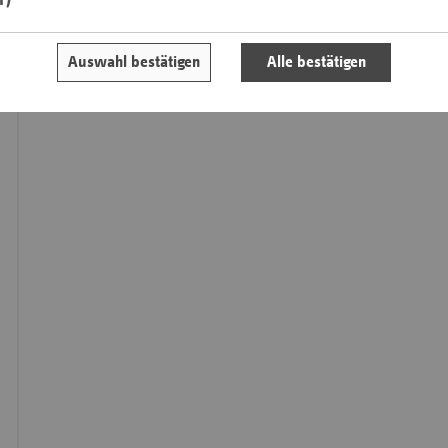
Saa
Auswahl bestätigen
Alle bestätigen
Sac
Sac
An
Sch
Ho
Thü