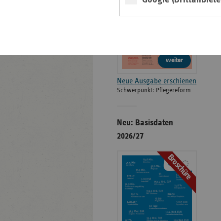
weiter
Neue Ausgabe erschienen
Schwerpunkt: Pflegereform
Neu: Basisdaten
2026/27
Broschüre