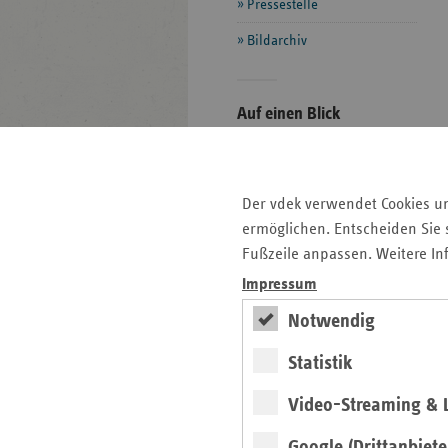
Pressestelle
Bildarchiv
Seitenleiste
Auf einen Blick
mit
Pressemitteilungen
weiteren
Informationen
Kontakt und Anfahrt
Der vdek verwendet Cookies u
Veranstaltungen
ermöglichen. Entscheiden Sie s
Bildarchiv
Fußzeile anpassen. Weitere In
Impressum
Neu: Ausgabe 4/2026
Notwendig
des ersatzkassen
Statistik
Magazins
Video-Streaming & L
Magazin
Google (Drittanbiete