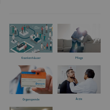
Krankenhäuser
Pflege
Ärzte
Organspende