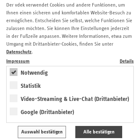
Selbsthilfegruppen bestimmt, die zur
Preisverleihung am
Der vdek verwendet Cookies und andere Funktionen, um
29. September 2026
in Erfurt gewürdigt werden sollen. Alle
Ihnen einen sicheren und komfortablen Website-Besuch zu
Preisträger wurden bereits informiert.
ermöglichen. Entscheiden Sie selbst, welche Funktionen Sie
zulassen möchten. Sie können Ihre Einstellungen jederzeit
in der Fußzeile anpassen. Weitere Informationen, etwa zum
SAVE THE DATE
Umgang mit Drittanbieter-Cookies, finden Sie unter
Datenschutz
.
Im September findet die Verleihung des 6. Thüringer
Impressum
Details
Selbsthilfepreises der Ersatzkassen statt:
Notwendig
29.09.2026, 15.00 Uhr
Dompalais, Peterstraße 3, 99084 Erfurt
Statistik
Mit Livemusik und Imbiss
Video-Streaming & Live-Chat (Drittanbieter)
Die Einladungen an die Vertreterinnen und Vertreter der
Selbsthilfe wurden bereits versendet. Teilnehmen können
Google (Drittanbieter)
alle Preisträgerinnen, Preisträger sowie auch alle
Bewerberinnen und Bewerber, die nicht ausgezeichnet
werden.
Auswahl bestätigen
Alle bestätigen