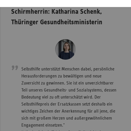
Schirmherrin: Katharina Schenk,
Thüringer Gesundheitsministerin
Selbsthilfe unterstützt Menschen dabei, persönliche
Herausforderungen zu bewältigen und neue
Zuversicht zu gewinnen. Sie ist ein unverzichtbarer
Teil unseres Gesundheits- und Sozialsystems, dessen
Bedeutung viel zu oft unterschätzt wird. Der
Selbsthilfepreis der Ersatzkassen setzt deshalb ein
wichtiges Zeichen der Anerkennung für all jene, die
sich mit großem Herzen und außergewöhnlichem
Engagement einsetzen."