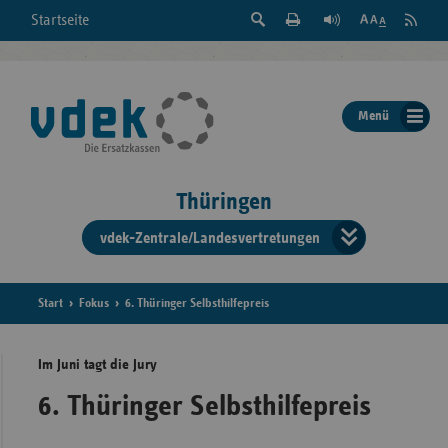
Suche
Seite
RSS
Startseite
Feed
einblenden
Drucken
abonni
Schrift
/
ausblenden
der
Menü
Seite
ändern
Thüringen
vdek-Zentrale/Landesvertretungen
Verband
der
Ersatzka
Start
Fokus
6. Thüringer Selbsthilfepreis
Im Juni tagt die Jury
Bun
6. Thüringer Selbsthilfepreis