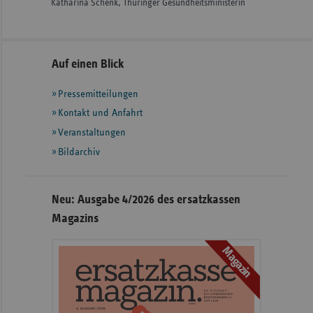
Katharina Schenk, Thüringer Gesundheitsministerin
Seitennavigation
Seitenleiste
Auf einen Blick
mit
Pressemitteilungen
weiteren
Informationen
Kontakt und Anfahrt
Veranstaltungen
Bildarchiv
Neu: Ausgabe 4/2026 des ersatzkassen
Magazins
Magazin