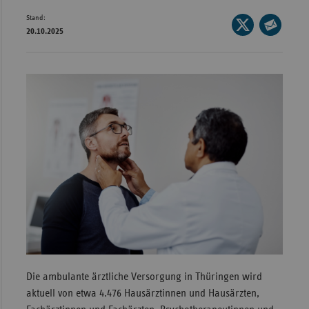
Stand:
Wür
Seite
20.10.2025
auf
Seite
Bay
X
per
Ber
teilen
E-
Bre
Mail
teilen
Ha
Hes
Mec
Vo
Nie
Nor
Wes
Rhe
Die ambulante ärztliche Versorgung in Thüringen wird
aktuell von etwa 4.476 Hausärztinnen und Hausärzten,
Saa