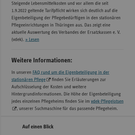
Steigende Lebensmittelkosten und vor allem die seit
1.9.2022 geltende Tarifpflicht wirken sich deutlich auf die
Eigenbeteiligung der Pflegebedürftigen in den stationären
Pflegeeinrichtungen in Thüringen aus. Das zeigt eine
aktuelle Auswertung des Verbandes der Ersatzkassen e. V.
(vdek).
» Lesen
Weitere Informationen:
In unseren
FAQ rund um die Eigenbeteiligung in der
stationären Pflege
finden Sie Erläuterungen zur
Aufschlüsselung der Kosten und weitere
Hintergrundinformationen. Die Höhe der Eigenbeteiligung
jedes einzelnen Pflegeheims finden Sie im
vdek-Pflegelotsen
, unserer Suchmaschine für das passende Pflegeheim.
Seitennavigation
Seitenleiste
Auf einen Blick
mit