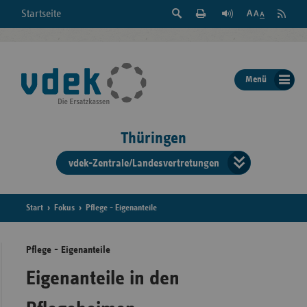
Suche
Seite
RSS
Startseite
Feed
einblenden
Drucken
abonni
Schrift
/
ausblenden
der
Menü
Seite
ändern
Thüringen
vdek-Zentrale/Landesvertretungen
Verband
der
Ersatzka
Start
Fokus
Pflege - Eigenanteile
Pflege - Eigenanteile
Bun
Eigenanteile in den