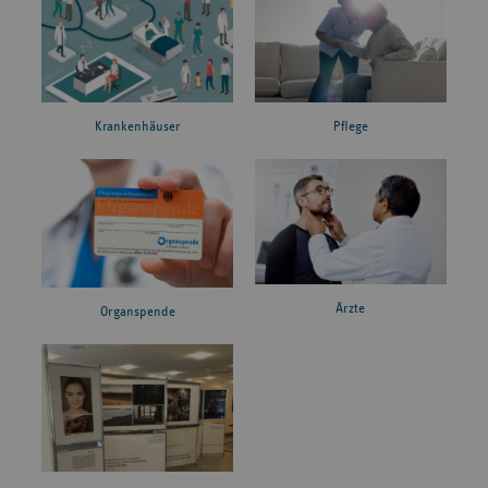
Krankenhäuser
Pflege
Ärzte
Organspende