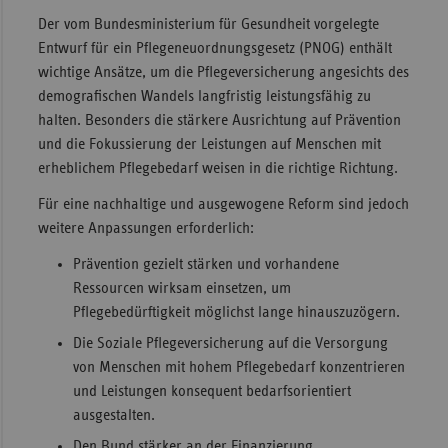
ab 24 Monate
Der vom Bundesministerium für Gesundheit vorgelegte
920
438
(1.7.2025)
Entwurf für ein Pflegeneuordnungsgesetz (PNOG) enthält
Aufenthaltsdauer
Unterkunft/Verpflegung
Investitio
wichtige Ansätze, um die Pflegeversicherung angesichts des
ab 24 Monate
971
454
demografischen Wandels langfristig leistungsfähig zu
(1.7.2026)
halten. Besonders die stärkere Ausrichtung auf Prävention
ohne Zuschuss
971
454
und die Fokussierung der Leistungen auf Menschen mit
ab 36 Monate
920
438
erheblichem Pflegebedarf weisen in die richtige Richtung.
(1.7.2025)
bis 12 Monate
971
454
Für eine nachhaltige und ausgewogene Reform sind jedoch
ab 36 Monate
weitere Anpassungen erforderlich:
ab 12 Monate
971
454
971
454
(1.7.2026)
Prävention gezielt stärken und vorhandene
ab 24 Monate
971
454
Ressourcen wirksam einsetzen, um
Pflegebedürftigkeit möglichst lange hinauszuzögern.
ab 36 Monate
971
454
Die Soziale Pflegeversicherung auf die Versorgung
von Menschen mit hohem Pflegebedarf konzentrieren
und Leistungen konsequent bedarfsorientiert
ausgestalten.
Den Bund stärker an der Finanzierung