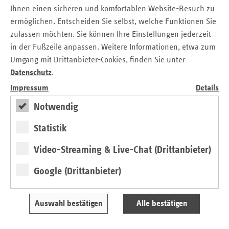
Ihnen einen sicheren und komfortablen Website-Besuch zu
ermöglichen. Entscheiden Sie selbst, welche Funktionen Sie
zulassen möchten. Sie können Ihre Einstellungen jederzeit
in der Fußzeile anpassen. Weitere Informationen, etwa zum
Umgang mit Drittanbieter-Cookies, finden Sie unter
Datenschutz
.
Impressum
Details
Notwendig
Statistik
Entwicklung der monatlichen Eigenanteile
Video-Streaming & Live-Chat (Drittanbieter)
Von 01.01.2025 bis 01.01.2026
Google (Drittanbieter)
Download
Tabelle anzeigen
Finanzielle Belastung eines Pflegebedürftig
Auswahl bestätigen
Alle bestätigen
Investitionskosten) unter Betrachtung der A
Berücksichtigung der Ausbildungskosten je M