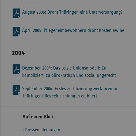
August 2005: Droht Thüringen eine Unterversorgung?
April 2005: Pflegeheimbewohnern droht Kostenlawine
...
2004
Dezember 2004: Das Letzte Unionsmodell: Zu
kompliziert, zu bürokratisch und sozial ungerecht
September 2004: Erstes Zertifizierungsverfahren in
Thüringer Pflegeeinrichtungen etabliert
Seitennavigation
Seitenleiste
Auf einen Blick
mit
Pressemitteilungen
weiteren