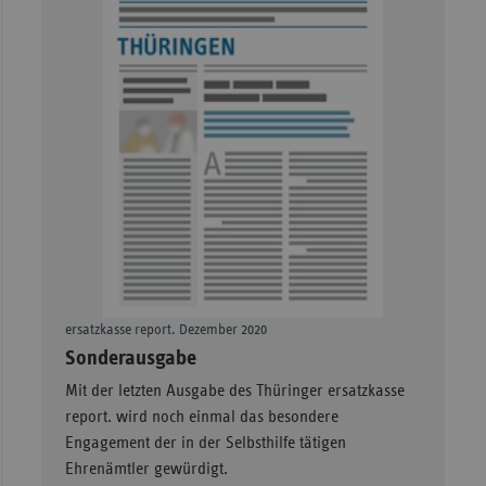
Sac
Sac
An
Sch
Ho
Thü
ersatzkasse report. Dezember 2020
–
Sonderausgabe
Mit der letzten Ausgabe des Thüringer ersatzkasse
report. wird noch einmal das besondere
Engagement der in der Selbsthilfe tätigen
Ehrenämtler gewürdigt.