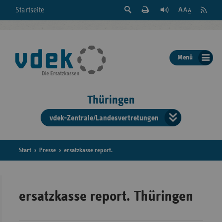
Suche
Seite
RSS
Startseite
Feed
einblenden
Drucken
abonni
Schrift
/
ausblenden
der
Menü
Seite
ändern
Thüringen
vdek-Zentrale/Landesvertretungen
Verband
der
Ersatzka
Start
Presse
ersatzkasse report.
Bun
ersatzkasse report. Thüringen