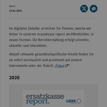
Stand:
Wür
Seite
19.01.2024
auf
Seite
Bay
X
per
Ber
teilen
E-
Im digitalen Zeitalter erreichen Sie Themen, welche wir
Bre
Mail
bisher in unserem
ersatzkasse report.
veröffentlichten, in
teilen
Ha
neuen Formen. Die Berichterstattung erfolgt schneller,
aktueller und interaktiver.
Hes
Aktuell relevante gesundheitspolitische Inhalte finden Sie
Mec
ab sofort anschaulich und prominent auf unserer
Vo
Internetseite unter der Rubrik „
Fokus
“.
Nie
2020
Nor
Wes
Rhe
Saa