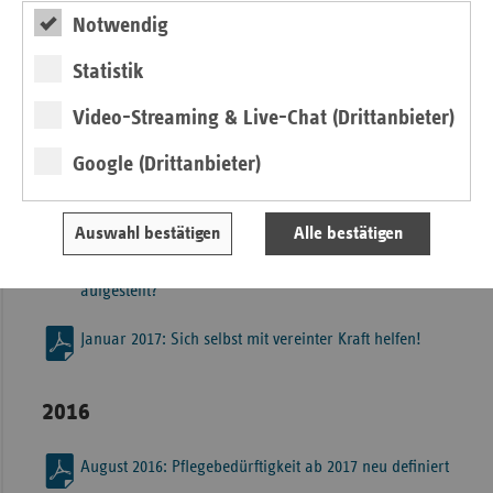
Krankenkassen
Notwendig
Der Morbi-RSA hat in seiner jetzigen Ausgestaltung
eklatante Schwachstellen und führt zu unfairen
Statistik
Wettbewerbsbedingungen.
Video-Streaming & Live-Chat (Drittanbieter)
2017
Google (Drittanbieter)
November 2017: Plädoyer für Portalpraxen in
Thüringer Krankenhäusern
Auswahl bestätigen
Alle bestätigen
Mai 2017: Wie gut sind Thüringer Krankenhäuser
aufgestellt?
Januar 2017: Sich selbst mit vereinter Kraft helfen!
2016
August 2016: Pflegebedürftigkeit ab 2017 neu definiert