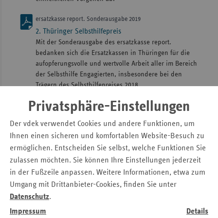
ersatzkasse report. Sonderausgabe 2019
2. Thüringer Selbsthilfepreis
Mit der Sonderausgabe des ersatzkasse report.
bedanken sich die Ersatzkassen in Thüringen für die
aufopferungsvolle und wertvolle Arbeit aller im Bereich
der Selbsthilfe Engagierten, insbesondere bei den
Trägern des Selbsthilfepreises 2018.
Privatsphäre-Einstellungen
2018
Der vdek verwendet Cookies und andere Funktionen, um
ersatzkasse report. August 2018
Ihnen einen sicheren und komfortablen Website-Besuch zu
Problem erkannt - Gefahr auch bald gebannt?
ermöglichen. Entscheiden Sie selbst, welche Funktionen Sie
Es hat eine Weile gedauert, zu erkennen, dass die
zulassen möchten. Sie können Ihre Einstellungen jederzeit
sinnvolle Organisation der Notfallversorgung ein
in der Fußzeile anpassen. Weitere Informationen, etwa zum
besonderes Augenmerk verdient.
Umgang mit Drittanbieter-Cookies, finden Sie unter
Datenschutz
.
ersatzkasse report. Ausgabe April 2018
Gelebte (un)getrübte Solidarität bei den
Impressum
Details