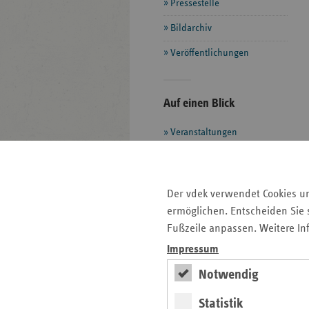
Pressestelle
Bildarchiv
Veröffentlichungen
Seitenleiste
Auf einen Blick
mit
Veranstaltungen
weiteren
Informationen
Pressemitteilungen
Veröffentlichungen
Publikationen
Der vdek verwendet Cookies u
Ansprechpartner
ermöglichen. Entscheiden Sie s
Kontakt und Anfahrt
Fußzeile anpassen. Weitere In
Impressum
Notwendig
teamw()rk für
Gesundheit und Arbeit
Statistik