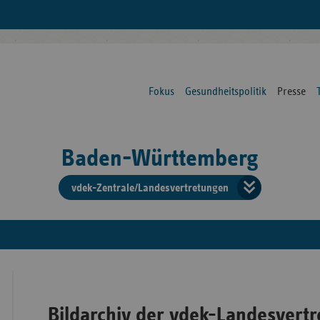
Fokus
Gesundheitspolitik
Presse
Baden-Württemberg
vdek-Zentrale/Landesvertretungen
Verba
der
Ersat
Bildarchiv der vdek-Landesvert
Bun