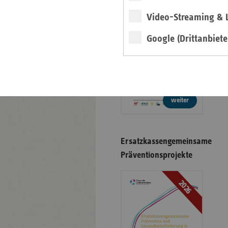
Video-Streaming & L
2026
Google (Drittanbiete
weiter
Ersatzkassengemeinsame
Präventionsprojekte
2026