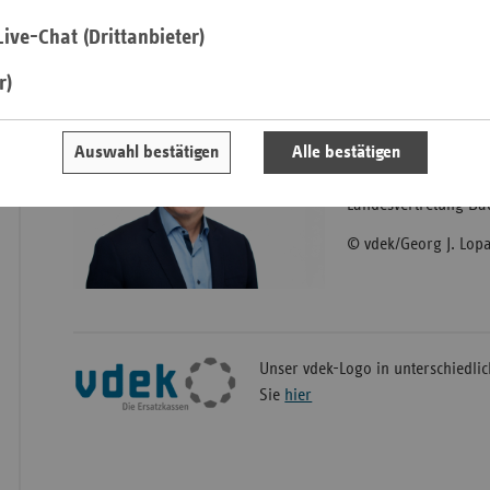
ive-Chat (Drittanbieter)
Saa
r)
Sac
Sac
Frank Winkler
Auswahl bestätigen
Alle bestätigen
An
Stellvertretender Lei
Sch
Landesvertretung B
Ho
© vdek/Georg J. Lop
Thü
Unser vdek-Logo in unterschiedli
Sie
hier