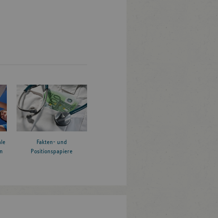
le
Fakten- und
n
Positionspapiere