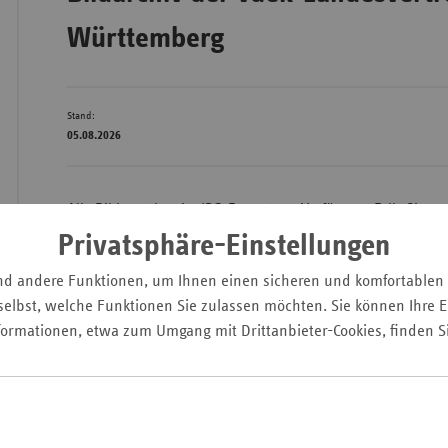
Württemberg
Wür
Stand:
Bay
05.08.2026
Ber
Bre
Alle Bilder stehen im JPG-Format zur Verfügung. Falls Sie zus
Ha
benötigen, wenden Sie sich bitte an unsere
Pressestelle
.
Privatsphäre-Einstellungen
Hes
Michael Mruck
nd andere Funktionen, um Ihnen einen sicheren und komfortablen
Mec
elbst, welche Funktionen Sie zulassen möchten. Sie können Ihre Ei
Leiter der vdek-Land
Vo
formationen, etwa zum Umgang mit Drittanbieter-Cookies, finden S
Württemberg
Nie
© vdek / roettgers
Nor
Wes
Rhe