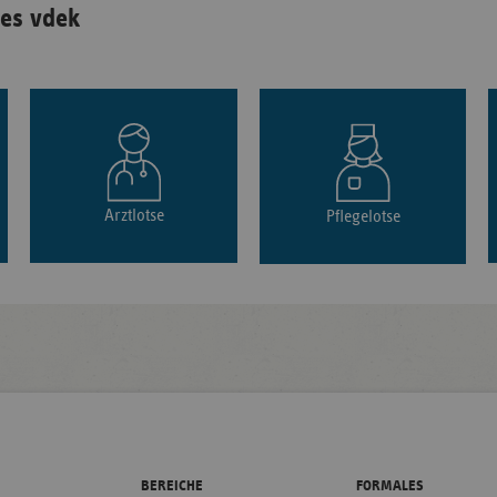
es vdek
Arztlotse
Pflegelotse
BEREICHE
FORMALES