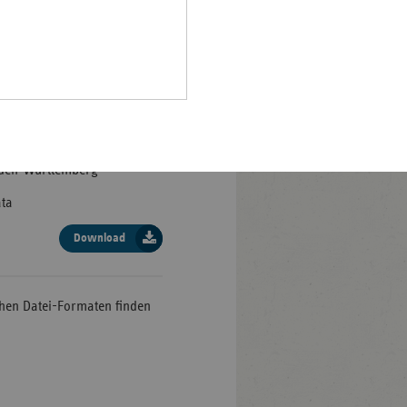
Pfalz
rland
hsen
hsen-
halt
ter und Sprecher der vdek-
leswig-
aden-Württemberg
lstein
ata
ringen
Download
chen Datei-Formaten finden