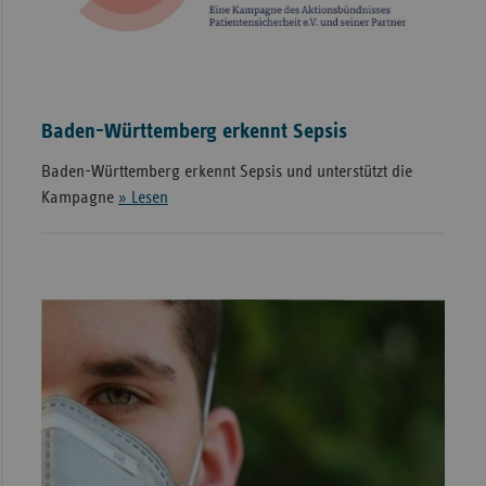
Sac
Sac
An
Baden-Württemberg erkennt Sepsis
Sch
Ho
Baden-Württemberg erkennt Sepsis und unterstützt die
Thü
Kampagne
» Lesen