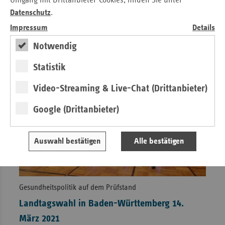
Umgang mit Drittanbieter-Cookies, finden Sie unter
Baden-Württemberg ist stets mit innovativen Ideen beim
Datenschutz
.
vdek-Zukunftspreis vertreten.
» Lesen
Impressum
Details
Notwendig
Statistik
Video-Streaming & Live-Chat (Drittanbieter)
Google (Drittanbieter)
Auswahl bestätigen
Alle bestätigen
Gesundheitspolitik auf dem Prüfstand
Landtagswahl in Baden-Württemberg 14.
März 2021