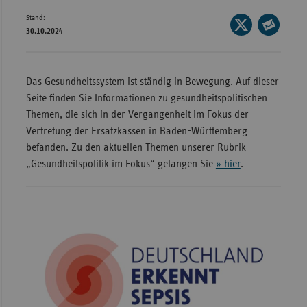
Stand:
Wür
Seite
30.10.2024
auf
Seite
Bay
X
per
Ber
teilen
E-
Das Gesundheitssystem ist ständig in Bewegung. Auf dieser
Bre
Mail
Seite finden Sie Informationen zu gesundheitspolitischen
teilen
Ha
Themen, die sich in der Vergangenheit im Fokus der
Vertretung der Ersatzkassen in Baden-Württemberg
Hes
befanden. Zu den aktuellen Themen unserer Rubrik
Mec
„Gesundheitspolitik im Fokus“ gelangen Sie
» hier
.
Vo
Nie
Nor
Wes
Rhe
Saa