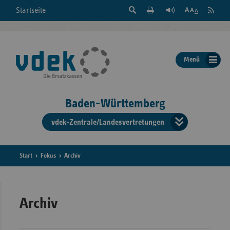
Suche
Seite
RSS
Startseite
Feed
einblenden
Drucken
abonni
Schrift
/
ausblenden
der
Menü
Seite
ändern
Baden-Württemberg
vdek-Zentrale/Landesvertretungen
Verband
der
Ersatzka
Start
Fokus
Archiv
Bun
Archiv