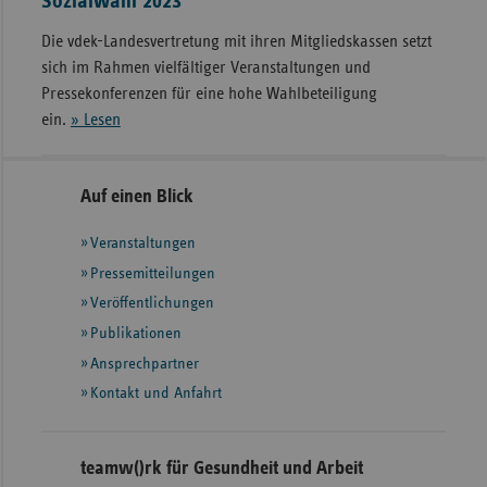
Sozialwahl 2023
Die vdek-Landesvertretung mit ihren Mitgliedskassen setzt
sich im Rahmen vielfältiger Veranstaltungen und
Pressekonferenzen für eine hohe Wahlbeteiligung
ein.
» Lesen
Seitennavigation
Seitenleiste
Auf einen Blick
mit
Veranstaltungen
weiteren
Informationen
Pressemitteilungen
Veröffentlichungen
Publikationen
Ansprechpartner
Kontakt und Anfahrt
teamw()rk für Gesundheit und Arbeit