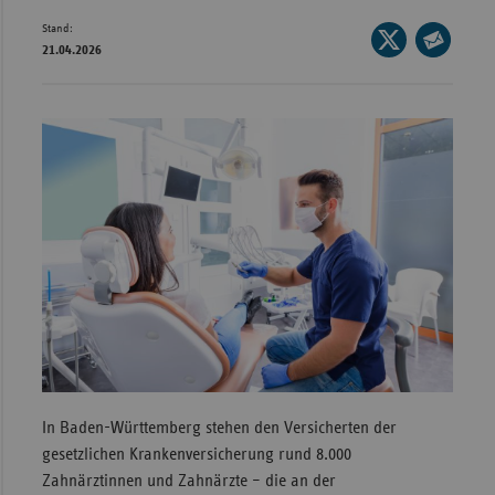
Stand:
Wür
Seite
21.04.2026
auf
Seite
Bay
X
per
Ber
teilen
E-
Bre
Mail
teilen
Ha
Hes
Mec
Vo
Nie
Nor
Wes
Rhe
In Baden-Württemberg stehen den Versicherten der
gesetzlichen Krankenversicherung rund 8.000
Zahnärztinnen und Zahnärzte – die an der
Saa