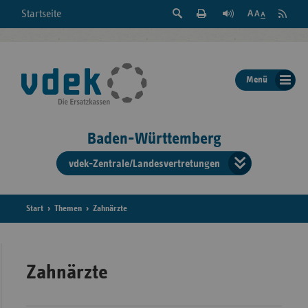
Suche
Seite
RSS
Startseite
Feed
einblenden
Drucken
abonni
Schrift
/
ausblenden
der
Menü
Seite
ändern
Baden-Württemberg
vdek-Zentrale/Landesvertretungen
Verband
der
Ersatzka
Start
Themen
Zahnärzte
Bun
Zahnärzte