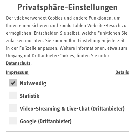
Privatsphäre-Einstellungen
Unter zahnmedizinischer Gruppenprophylaxe versteht man
gemäß
§ 21 SGB V
die flächendeckende Durchführung
Der vdek verwendet Cookies und andere Funktionen, um
von Prophylaxemaßnahmen in der Regel durch
Ihnen einen sicheren und komfortablen Website-Besuch zu
Zahnärztinnen und Zahnärzte und zahnärztliches
ermöglichen. Entscheiden Sie selbst, welche Funktionen Sie
Fachpersonal zur Erhaltung, Förderung und Verbesserung
zulassen möchten. Sie können Ihre Einstellungen jederzeit
der Mundgesundheit. Die Kinder und Jugendlichen werden
in der Fußzeile anpassen. Weitere Informationen, etwa zum
in Bildungseinrichtungen wie Kindergärten, Grundschulen
Umgang mit Drittanbieter-Cookies, finden Sie unter
sowie weiterführenden Schulen gruppenweise
Datenschutz
.
angesprochen. Eltern, Erzieherinnen und Erzieher,
Lehrerinnen und Lehrer werden in die Zusammenarbeit
Impressum
Details
einbezogen.
Notwendig
Die gruppenprophylaktische Arbeit wird in Baden-
Statistik
Württemberg von der
Landesarbeitsgemeinschaft für
Zahngesundheit Baden-Württemberg e. V. (LAGZ BW)
Video-Streaming & Live-Chat (Drittanbieter)
durchgeführt. Die LAGZ BW ist ein gemeinnütziger Verein,
der sich für die Erhaltung und Förderung der Zahn- und
Google (Drittanbieter)
Mundgesundheit bei Kindern und Jugendlichen einsetzt. Da
die Gruppenprophylaxe möglichst flächendeckend in