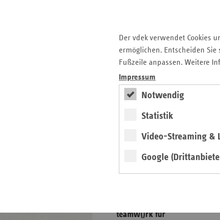
Krankenfahrten
Selbsthilfe
Der vdek verwendet Cookies u
Vorsorge und Rehabilitation
ermöglichen. Entscheiden Sie s
Zahnärzte
Fußzeile anpassen. Weitere In
Impressum
Seitenleiste
Auf einen Blick
Notwendig
mit
Veranstaltungen
weiteren
Statistik
Informationen
Pressemitteilungen
Video-Streaming & L
Veröffentlichungen
Publikationen
Google (Drittanbiete
Ansprechpartner
Kontakt und Anfahrt
teamw()rk für