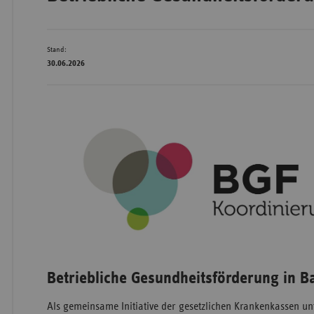
Stand:
Wür
30.06.2026
Bay
Ber
Bre
Ha
Hes
Mec
Vo
Nie
Nor
Betriebliche Gesundheitsförderung in
Wes
Als gemeinsame Initiative der gesetzlichen Krankenkassen unt
Rhe