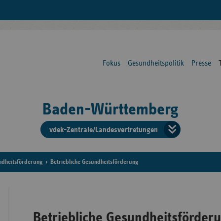
Fokus
Gesundheitspolitik
Presse
Baden-Württemberg
vdek-Zentrale/Landesvertretungen
Verba
der
ndheitsförderung
Betriebliche Gesundheitsförderung
Ersat
Betriebliche Gesundheitsförder
Bun