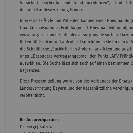
Versicherten sicher kostendeckend durchführen“, erläutert Dr
der vdek-Landesvertretung Bayern.
Interessierte Ärzte und Patienten können einen Rheumatolog
Qualitätsmaßnahme „Frühdiagnostik Rheuma“ teilnimmt, un
www.ausgezeichnete-patientenversorgung.de suchen. Dazu m
linken Bildschirmrand aufrufen. Dann können sie im neu geöf
die Schaltfläche „Suchkriterien ändern“ anklicken und ansch
unter „Besondere Vertragsangebote“ den Punkt „APV Frühd
auswählen. Die Suche lässt sich auch auf einen bestimmten Or
begrenzen.
Diese Pressemitteilung wurde von des Verbandes der Ersatzka
Landesvertretung Bayern und der Kassenärztliche Vereinigu
veröffentlicht.
Ihr Ansprechpartner:
Dr. Sergej Saizew