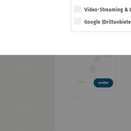
Faktenpapier:
Video-Streaming & L
Verwaltungskosten in
der GKV
Google (Drittanbiete
Info
weiter