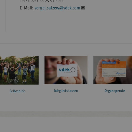
Tel.: 0 89 / 55 25 51 - 60
E-Mail:
sergej.saizew@vdek.com
Mitgliedskassen
Organspende
Selbsthilfe