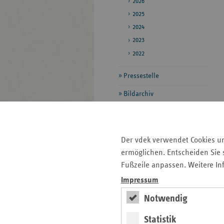
2026
2025
2024
2023
2022
Pressestelle
Bildarchiv
Seitenleiste
Auf einen Blick
Der vdek verwendet Cookies u
mit
Pressemitteilungen
ermöglichen. Entscheiden Sie s
weiteren
Fußzeile anpassen. Weitere In
Informationen
Kontakt und Anfahrt
Veranstaltungen
Impressum
Ansprechpartner
Notwendig
Statistik