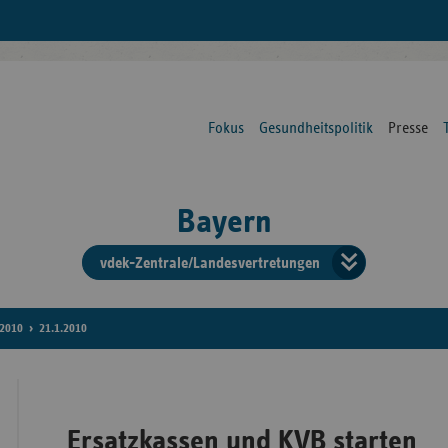
Fokus
Gesundheitspolitik
Presse
Bayern
vdek-Zentrale/Landesvertretungen
Verba
der
2010
21.1.2010
Ersat
Ersatzkassen und KVB starten
Bun