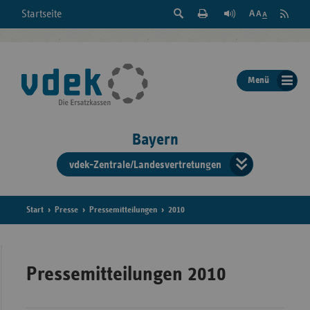
Suche
Seite
RSS
Startseite
Feed
einblenden
Drucken
abonni
Schrift
/
ausblenden
der
Menü
Seite
ändern
Bayern
vdek-Zentrale/Landesvertretungen
Verband
der
Ersatzka
Start
Presse
Pressemitteilungen
2010
Bun
Pressemitteilungen 2010