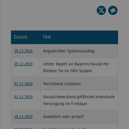
Wür
Seite
auf
Seite
Bay
X
per
Ber
teilen
E-
Datum
Titel
Bre
Mail
teilen
Ha
20.12.2010
Angedrohter Systemausstieg
Hes
20.12.2010
Letzter Appell an Bayerns Hausärzte:
Mec
Bleiben Sie im GKV-System
Vo
07.12.2010
Versicherte schützen!
Nie
Nor
01.12.2010
Hausärzteverband gefährdet ambulante
Wes
Versorgung im Freistaat
Rhe
18.11.2010
Gesetzlich oder privat?
Saa