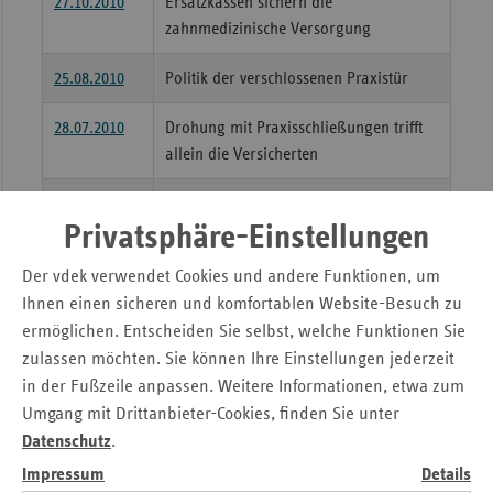
27.10.2010
Ersatzkassen sichern die
zahnmedizinische Versorgung
Sac
Sac
25.08.2010
Politik der verschlossenen Praxistür
An
28.07.2010
Drohung mit Praxisschließungen trifft
Sch
allein die Versicherten
Ho
Thü
07.07.2010
Erfolgreiches erstes Jahr des
Privatsphäre-Einstellungen
Pflegeservice Bayern
Der vdek verwendet Cookies und andere Funktionen, um
02.07.2010
Gesundheitsforum in München
Ihnen einen sicheren und komfortablen Website-Besuch zu
25.06.2010
Prozentuale Zusatzbeiträge
ermöglichen. Entscheiden Sie selbst, welche Funktionen Sie
zulassen möchten. Sie können Ihre Einstellungen jederzeit
25.03.2010
Zuzahlungen der Patienten erreichen
in der Fußzeile anpassen. Weitere Informationen, etwa zum
4,8 Milliarden Euro
Umgang mit Drittanbieter-Cookies, finden Sie unter
Datenschutz
.
03.03.2010
Ersatzkassen fordern einen neuen
Impressum
Details
Finanzausgleich