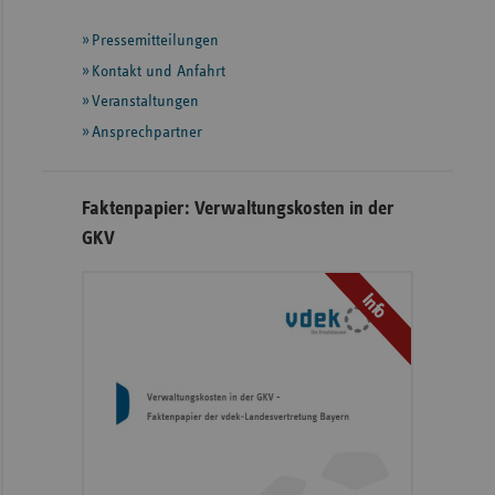
mit
Pressemitteilungen
weiteren
Informationen
Kontakt und Anfahrt
Veranstaltungen
Ansprechpartner
Faktenpapier: Verwaltungskosten in der
GKV
Info