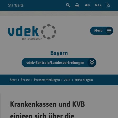
Suche
Seite
RSS
Startseite
Feed
einblenden
Drucken
abonni
Schrift
/
ausblenden
der
Menü
Seite
ändern
Bayern
vdek-Zentrale/Landesvertretungen
Verband
der
Ersatzka
Start
Presse
Pressemitteilungen
2014
20141217gem
Bun
Krankenkassen und KVB
einigen sich über die