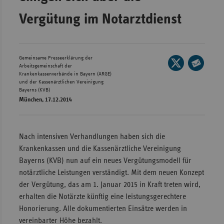
Wür
Vergütung im Notarztdienst
Bay
Ber
Gemeinsame Presseerklärung der
Seite
Bre
Arbeitsgemeinschaft der
auf
Krankenkassenverbände in Bayern (ARGE)
Seite
und der Kassenärztlichen Vereinigung
Ha
X
per
Bayerns (KVB)
teilen
Hes
München, 17.12.2014
E-
Mail
Mec
teilen
Vo
Nach intensiven Verhandlungen haben sich die
Nie
Krankenkassen und die Kassenärztliche Vereinigung
Bayerns (KVB) nun auf ein neues Vergütungsmodell für
Nor
notärztliche Leistungen verständigt. Mit dem neuen Konzept
Wes
der Vergütung, das am 1. Januar 2015 in Kraft treten wird,
Rhe
erhalten die Notärzte künftig eine leistungsgerechtere
Honorierung. Alle dokumentierten Einsätze werden in
vereinbarter Höhe bezahlt.
Saa