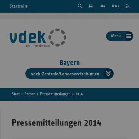
Suche
Seite
RSS
Startseite
Feed
einblenden
Drucken
abonni
Schrift
/
ausblenden
der
Menü
Seite
ändern
Bayern
vdek-Zentrale/Landesvertretungen
Verband
der
Ersatzka
Start
Presse
Pressemitteilungen
2014
Bun
Pressemitteilungen 2014