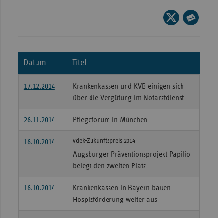
Wür
Seite
auf
Seite
Bay
X
per
Ber
teilen
E-
Datum
Titel
Bre
Mail
teilen
Ha
17.12.2014
Krankenkassen und KVB einigen sich
Hes
über die Vergütung im Notarztdienst
Mec
26.11.2014
Pflegeforum in München
Vo
vdek-Zukunftspreis 2014
16.10.2014
Nie
Augsburger Präventionsprojekt Papilio
Nor
belegt den zweiten Platz
Wes
Rhe
16.10.2014
Krankenkassen in Bayern bauen
Hospizförderung weiter aus
Saa