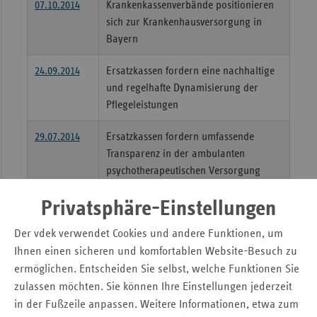
07.10.2014
Krankenkassenverbände positionieren
Sac
sich zur Krankenhausversorgung in
Bayern
Sac
An
24.09.2014
Ersatzkassen fordern eine nachhaltige
Sch
und regelhafte Dynamisierung der
Ho
Pflegeleistungen
Thü
29.07.2014
Ersatzkassen fordern umfassende
Transparenz in der ambulanten
psychotherapeutischen Versorgung
21.07.2014
Behandlungsprogramme für chronisch
Privatsphäre-Einstellungen
Kranke stark gefragt
Der vdek verwendet Cookies und andere Funktionen, um
Neuer Rekord
Ihnen einen sicheren und komfortablen Website-Besuch zu
15.07.2014
ermöglichen. Entscheiden Sie selbst, welche Funktionen Sie
3,3 Millionen Bayern sind bei
zulassen möchten. Sie können Ihre Einstellungen jederzeit
Ersatzkassen versichert
in der Fußzeile anpassen. Weitere Informationen, etwa zum