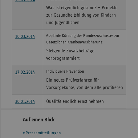
Was ist eigentlich gesund? – Projekte
zur Gesundheitsbildung von Kindern
und Jugendlichen
Geplante Kürzung des Bundeszuschusses zur
10.03.2014
Gesetzlichen Krankenversicherung
Steigende Zusatzbeiträge
vorprogrammiert
Individuelle Prävention
17.02.2014
Ein neues Prüfverfahren für
Vorsorgekurse, von dem alle profitieren
30.01.2014
Qualität endlich ernst nehmen
Seitennavigation
Seitenleiste
Auf einen Blick
mit
Pressemitteilungen
weiteren