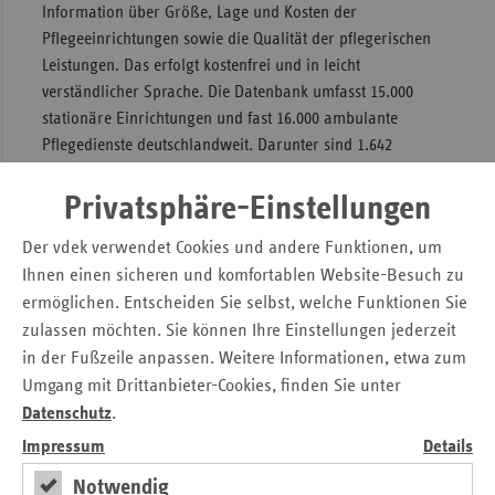
Information über Größe, Lage und Kosten der
Sac
Pflegeeinrichtungen sowie die Qualität der pflegerischen
Leistungen. Das erfolgt kostenfrei und in leicht
Sac
verständlicher Sprache. Die Datenbank umfasst 15.000
An
stationäre Einrichtungen und fast 16.000 ambulante
Sch
Pflegedienste deutschlandweit. Darunter sind 1.642
Ho
Pflegeheime, 626 Tagespflegeeinrichtungen und 2.073
Thü
ambulante Pflegedienste aus Bayern.
Privatsphäre-Einstellungen
„Die beiden Preise dokumentieren das Vertrauen der
Der vdek verwendet Cookies und andere Funktionen, um
Verbraucher in unser digitales Angebot. Gerade wenn es
Ihnen einen sicheren und komfortablen Website-Besuch zu
um das besonders sensible Feld der Altenpflege geht, kann
ermöglichen. Entscheiden Sie selbst, welche Funktionen Sie
der vdek-Pflegelotse wichtige Hilfestellung bei der
zulassen möchten. Sie können Ihre Einstellungen jederzeit
Herstellung von Transparenz leisten“, kommentiert Ralf
in der Fußzeile anpassen. Weitere Informationen, etwa zum
Langejürgen, der Leiter der Landesvertretung Bayer des
Umgang mit Drittanbieter-Cookies, finden Sie unter
Verbandes der Ersatzkassen, die Auszeichnungen des
Datenschutz
.
Suchportals.
Impressum
Details
Pressemitteilung zum Download
Notwendig