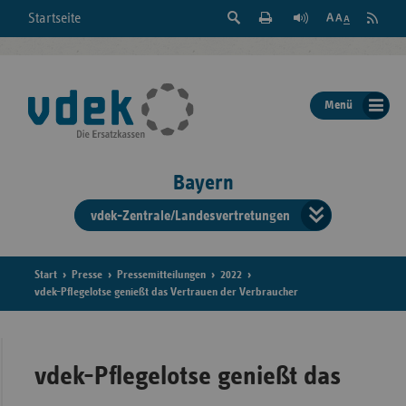
Suche
Seite
RSS
Startseite
Feed
einblenden
Drucken
abonni
Schrift
/
ausblenden
der
Menü
Seite
ändern
Bayern
vdek-Zentrale/Landesvertretungen
Verband
der
Ersatzka
Start
Presse
Pressemitteilungen
2022
vdek-Pflegelotse genießt das Vertrauen der Verbraucher
Bun
vdek-Pflegelotse genießt das