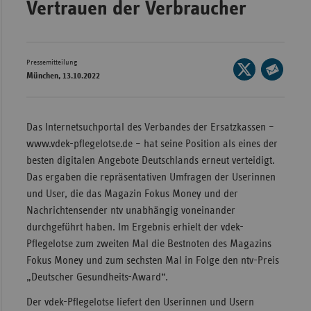
Vertrauen der Verbraucher
Wür
Bay
Pressemitteilung
Seite
Ber
München, 13.10.2022
auf
Seite
Bre
X
per
Ha
teilen
E-
Das Internetsuchportal des Verbandes der Ersatzkassen –
Mail
Hes
www.vdek-pflegelotse.de – hat seine Position als eines der
teilen
besten digitalen Angebote Deutschlands erneut verteidigt.
Mec
Das ergaben die repräsentativen Umfragen der Userinnen
Vo
und User, die das Magazin Fokus Money und der
Nie
Nachrichtensender ntv unabhängig voneinander
Nor
durchgeführt haben. Im Ergebnis erhielt der vdek-
Wes
Pflegelotse zum zweiten Mal die Bestnoten des Magazins
Fokus Money und zum sechsten Mal in Folge den ntv-Preis
Rhe
„Deutscher Gesundheits-Award“.
Der vdek-Pflegelotse liefert den Userinnen und Usern
Saa