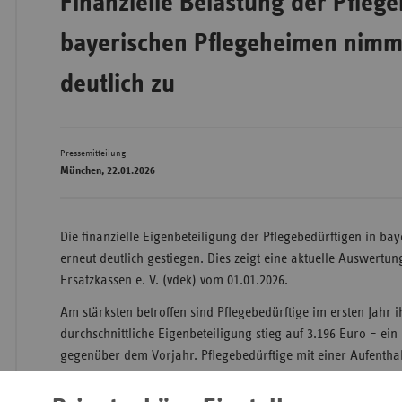
Finanzielle Belastung der Pflege
bayerischen Pflegeheimen nimm
Wür
deutlich zu
Bay
Ber
Pressemitteilung
Bre
München, 22.01.2026
Ha
Hes
Die finanzielle Eigenbeteiligung der Pflegebedürftigen in ba
erneut deutlich gestiegen. Dies zeigt eine aktuelle Auswertu
Mec
Ersatzkassen e. V. (vdek) vom 01.01.2026.
Vo
Nie
Am stärksten betroffen sind Pflegebedürftige im ersten Jahr i
durchschnittliche Eigenbeteiligung stieg auf 3.196 Euro – ein
Nor
gegenüber dem Vorjahr. Pflegebedürftige mit einer Aufentha
Wes
Monaten mussten durchschnittlich 2.879 Euro (plus 178 Euro)
Rhe
einer Verweildauer von über zwei Jahren lag die Eigenbeteil