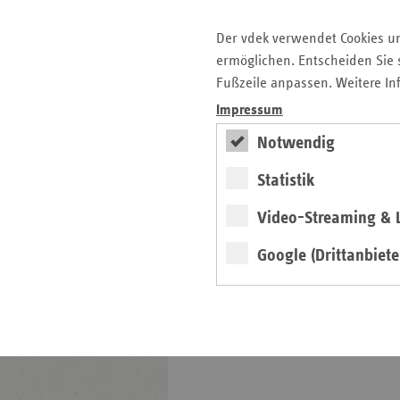
Faktenpapier:
Verwaltungskosten in
Der vdek verwendet Cookies u
der GKV
ermöglichen. Entscheiden Sie s
Fußzeile anpassen. Weitere In
Info
Impressum
Notwendig
Statistik
Video-Streaming & L
weiter
Google (Drittanbiete