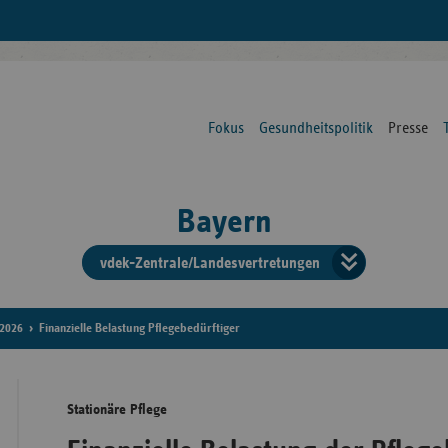
Fokus
Gesundheitspolitik
Presse
Bayern
vdek-Zentrale/Landesvertretungen
Verba
der
2026
Finanzielle Belastung Pflegebedürftiger
Ersat
Stationäre Pflege
Bun