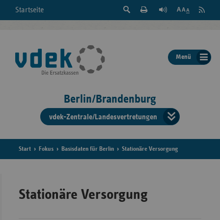
Suche
Seite
RSS
Startseite
Feed
einblenden
Drucken
abonni
Schrift
/
ausblenden
der
Menü
Seite
ändern
Berlin/Brandenburg
vdek-Zentrale/Landesvertretungen
Verband
der
Ersatzka
Start
Fokus
Basisdaten für Berlin
Stationäre Versorgung
Bun
Stationäre Versorgung