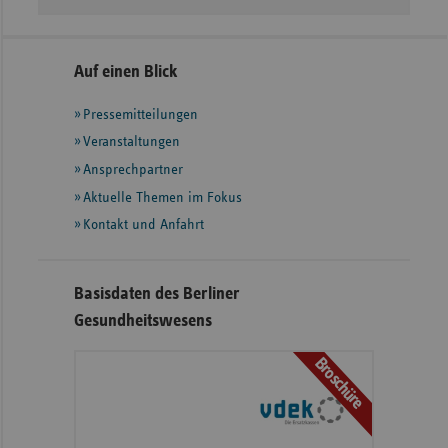
Seitennavigation
Seitenleiste
Auf einen Blick
mit
Pressemitteilungen
weiteren
Informationen
Veranstaltungen
Ansprechpartner
Aktuelle Themen im Fokus
Kontakt und Anfahrt
Basisdaten des Berliner
Gesundheitswesens
Broschüre