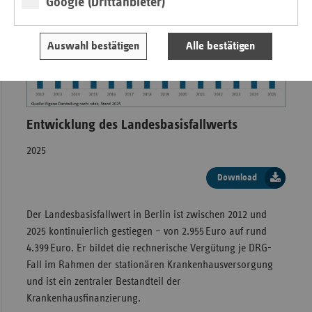
Google (Drittanbieter)
Auswahl bestätigen
Alle bestätigen
Entwicklung des Landesbasisfallwerts
2025
Download
Der Landesbasisfallwert in Berlin ist zwischen 2012 und
2025 kontinuierlich gestiegen – von 2.955 Euro auf rund
4.399 Euro. Er bildet die rechnerische Vergütung je DRG-
Fall im Rahmen der stationären Krankenhausversorgung
und ist ein zentraler Bestandteil der
Krankenhausfinanzierung.