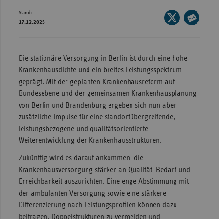
Stand:
Wür
Seite
17.12.2025
auf
Seite
Bay
X
per
Ber
teilen
E-
Die stationäre Versorgung in Berlin ist durch eine hohe
Bre
Mail
Krankenhausdichte und ein breites Leistungsspektrum
teilen
Ha
geprägt. Mit der geplanten Krankenhausreform auf
Bundesebene und der gemeinsamen Krankenhausplanung
Hes
von Berlin und Brandenburg ergeben sich nun aber
Mec
zusätzliche Impulse für eine standortübergreifende,
Vo
leistungsbezogene und qualitätsorientierte
Weiterentwicklung der Krankenhausstrukturen.
Nie
Zukünftig wird es darauf ankommen, die
Nor
Krankenhausversorgung stärker an Qualität, Bedarf und
Wes
Erreichbarkeit auszurichten. Eine enge Abstimmung mit
Rhe
der ambulanten Versorgung sowie eine stärkere
Differenzierung nach Leistungsprofilen können dazu
Saa
beitragen, Doppelstrukturen zu vermeiden und