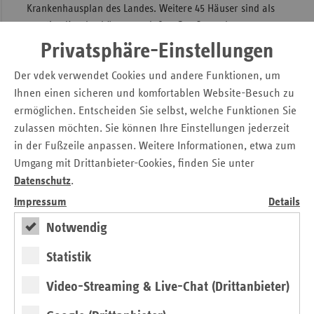
Krankenhausplan des Landes. Weitere 45 Häuser sind als
sonstige Krankenhäuser nach § 30 GewO zugelassen.
Privatsphäre-Einstellungen
Da einzelne Krankenhäuser über mehrere Zulassungsarten
für unterschiedliche Fachbereiche oder Betten verfügen,
Der vdek verwendet Cookies und andere Funktionen, um
kann es zu Doppelzählungen kommen. Die Summe der
Ihnen einen sicheren und komfortablen Website-Besuch zu
ausgewiesenen Einrichtungen übersteigt daher die
ermöglichen. Entscheiden Sie selbst, welche Funktionen Sie
tatsächliche Zahl der Krankenhäuser.
zulassen möchten. Sie können Ihre Einstellungen jederzeit
Für eine verlässliche Versorgungssteuerung ist es wichtig,
in der Fußzeile anpassen. Weitere Informationen, etwa zum
alle Strukturen transparent zu erfassen – auch solche
Umgang mit Drittanbieter-Cookies, finden Sie unter
außerhalb der Landesplanung. Nur so lassen sich
Datenschutz
.
Angebotsdichte, Spezialisierung und Versorgungsqualität
Impressum
Details
im Rahmen der Krankenhausreform wirksam
Notwendig
weiterentwickeln.
Statistik
Video-Streaming & Live-Chat (Drittanbieter)