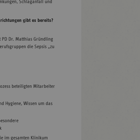
ankungen, Schlaganfall und
ichtungen gibt es bereits?
at PD Dr. Matthias Gründling
Berufsgruppen die Sepsis „zu
zess beteiligten Mitarbeiter
und Hygiene, Wissen um das
besondere
k
pie im gesamten Klinikum