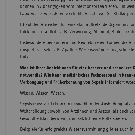
können in Abhängigkeit vom Infektionsort variieren. Ein weit
Laborwerte, wie z.B. eine erhöhte Anzahl weißer Blutkörper
b) auf den Anzeichen für eine akut auftretende Organfunktio
Infektionsort auftritt, z. B. Verwirrung, Atemnot, Blutdruckabf
Insbesondere bei Kindern und Neugeborenen können die A
unspezifisch sein, z.B. Apathie, Wesensveränderung, schnell
Puls.
Was ist Ihrer Ansicht nach für eine bessere und schnellere 
notwendig? Wie kann medizinisches Fachpersonal in Krank
Vorbeugung und Früherkennung von Sepsis informiert wer
Wissen, Wissen, Wissen.
Sepsis muss als Erkrankung sowohl in der Ausbildung, als au
Weiterbildung sowohl von Ärztinnen und Ärzten, als auch vo
Gesundheitsfachberufen grundsätzlich eine Rolle spielen.
Beispiele für erfolgreiche Wissensvermittlung gibt es auch in