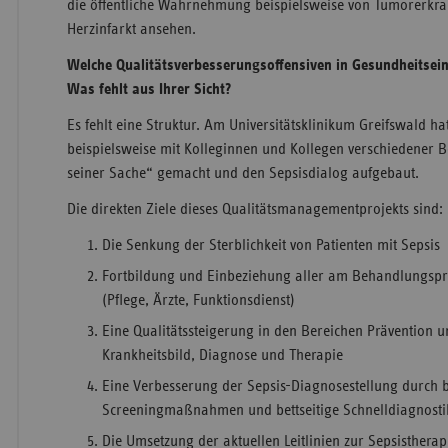
die öffentliche Wahrnehmung beispielsweise von Tumorerkr
Herzinfarkt ansehen.
Welche Qualitätsverbesserungsoffensiven in Gesundheitseinr
Was fehlt aus Ihrer Sicht?
Es fehlt eine Struktur. Am Universitätsklinikum Greifswald h
beispielsweise mit Kolleginnen und Kollegen verschiedener 
seiner Sache“ gemacht und den Sepsisdialog aufgebaut.
Die direkten Ziele dieses Qualitätsmanagementprojekts sind:
Die Senkung der Sterblichkeit von Patienten mit Sepsis
Fortbildung und Einbeziehung aller am Behandlungspro
(Pflege, Ärzte, Funktionsdienst)
Eine Qualitätssteigerung in den Bereichen Prävention 
Krankheitsbild, Diagnose und Therapie
Eine Verbesserung der Sepsis-Diagnosestellung durch 
Screeningmaßnahmen und bettseitige Schnelldiagnosti
Die Umsetzung der aktuellen Leitlinien zur Sepsisthera