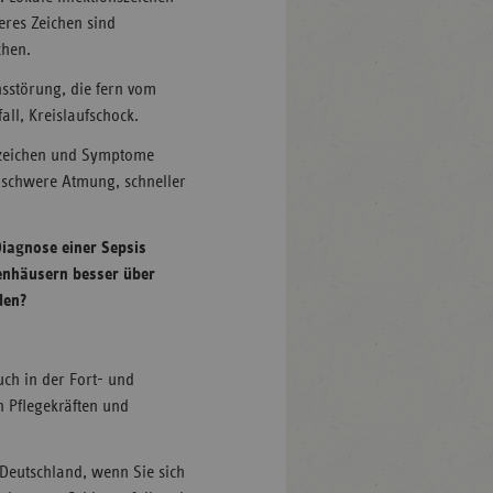
eres Zeichen sind
chen.
nsstörung, die fern vom
all, Kreislaufschock.
nzeichen und Symptome
e schwere Atmung, schneller
Diagnose einer Sepsis
enhäusern besser über
den?
ch in der Fort- und
n Pflegekräften und
 Deutschland, wenn Sie sich