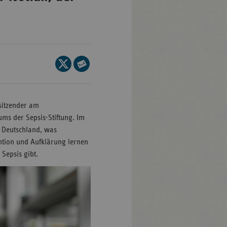
Baden-
ttemberg
ern
Seite
auf
Seite
lin/Brandenburg
X
per
men
teilen
E-
rsitzender am
mburg
Mail
ums der Sepsis-Stiftung. Im
teilen
sen
in Deutschland, was
ntion und Aufklärung lernen
klenburg-
Sepsis gibt.
rpommern
dersachsen
drhein-
tfalen
inland-