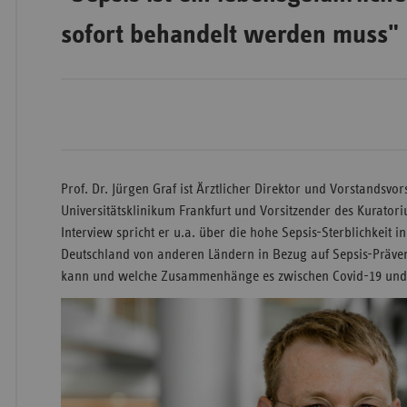
sofort behandelt werden muss"
Wür
Bay
Ber
Bre
Prof. Dr. Jürgen Graf ist Ärztlicher Direktor und Vorstandsvo
Ha
Universitätsklinikum Frankfurt und Vorsitzender des Kuratori
Hes
Interview spricht er u.a. über die hohe Sepsis-Sterblichkeit 
Deutschland von anderen Ländern in Bezug auf Sepsis-Präve
Mec
kann und welche Zusammenhänge es zwischen Covid-19 und 
Vo
Nie
Nor
Wes
Rhe