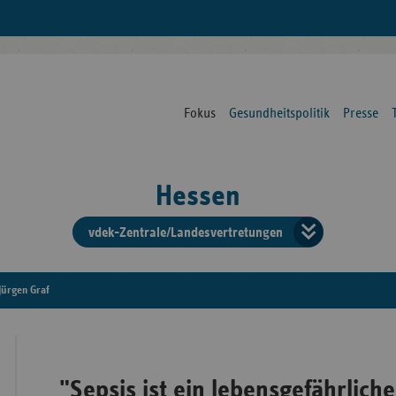
Fokus
Gesundheitspolitik
Presse
Hessen
vdek-Zentrale/Landesvertretungen
Verba
der
 Jürgen Graf
Ersat
"Sepsis ist ein lebensgefährliche
Bun