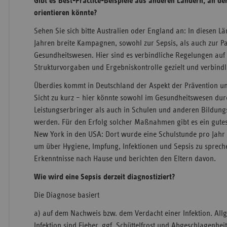
Gibt es Best-Practice-Beispiele aus anderen Ländern, an de
orientieren könnte?
Sehen Sie sich bitte Australien oder England an: In diesen Län
Jahren breite Kampagnen, sowohl zur Sepsis, als auch zur Pa
Gesundheitswesen. Hier sind es verbindliche Regelungen auf
Strukturvorgaben und Ergebniskontrolle gezielt und verbind
Überdies kommt in Deutschland der Aspekt der Prävention u
Sicht zu kurz – hier könnte sowohl im Gesundheitswesen dur
Leistungserbringer als auch in Schulen und anderen Bildun
werden. Für den Erfolg solcher Maßnahmen gibt es ein gutes
New York in den USA: Dort wurde eine Schulstunde pro Jahr 
um über Hygiene, Impfung, Infektionen und Sepsis zu spreche
Erkenntnisse nach Hause und berichten den Eltern davon.
Wie wird eine Sepsis derzeit diagnostiziert?
Die Diagnose basiert
a) auf dem Nachweis bzw. dem Verdacht einer Infektion. Allg
Infektion sind Fieber, ggf. Schüttelfrost und Abgeschlagenheit