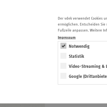
Auf einen Blick
mit
Pressemitteilungen
weiteren
Informationen
Kontakt und Anfahrt
Der vdek verwendet Cookies u
Veranstaltungen
ermöglichen. Entscheiden Sie s
Fußzeile anpassen. Weitere In
Impressum
Basisdaten 2025-2026
Notwendig
Broschüre
Statistik
Video-Streaming & L
Google (Drittanbiete
weiter
Neue Ausgabe erschienen