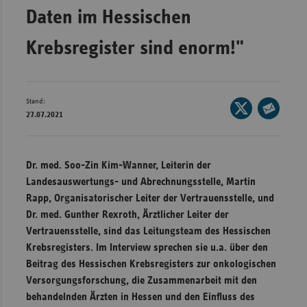
Daten im Hessischen
Wür
Krebsregister sind enorm!"
Bay
Ber
Bre
Stand:
Seite
Ha
27.07.2021
auf
Seite
Hes
X
per
teilen
E-
Mec
Dr. med. Soo-Zin Kim-Wanner, Leiterin der
Mail
Vo
Landesauswertungs- und Abrechnungsstelle, Martin
teilen
Rapp, Organisatorischer Leiter der Vertrauensstelle, und
Nie
Dr. med. Gunther Rexroth, Ärztlicher Leiter der
Nor
Vertrauensstelle, sind das Leitungsteam des Hessischen
Wes
Krebsregisters. Im Interview sprechen sie u.a. über den
Rhe
Beitrag des Hessischen Krebsregisters zur onkologischen
Versorgungsforschung, die Zusammenarbeit mit den
behandelnden Ärzten in Hessen und den Einfluss des
Saa