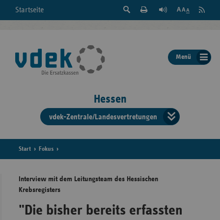
Suche
Seite
RSS
Startseite
Feed
einblenden
Drucken
abonni
Schrift
/
ausblenden
der
Menü
Seite
ändern
Hessen
vdek-Zentrale/Landesvertretungen
Verband
der
Ersatzka
Start
Fokus
Interview mit dem Leitungsteam des Hessischen
Krebsregisters
Bun
"Die bisher bereits erfassten