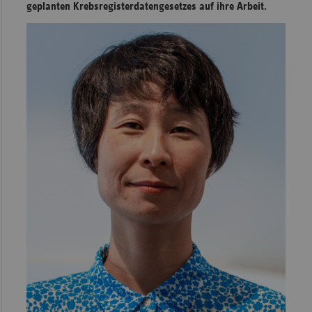
geplanten Krebsregisterdatengesetzes auf ihre Arbeit.
Sac
Sac
An
Sch
Ho
Thü