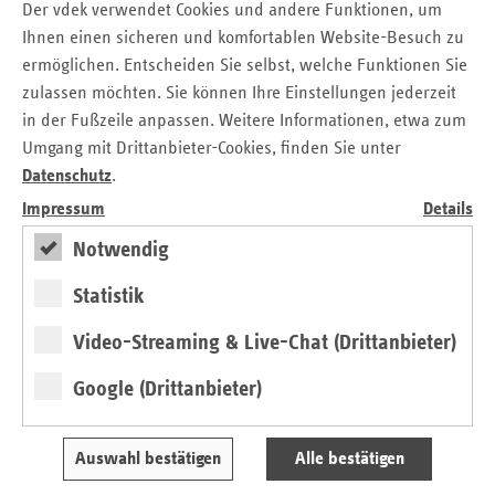
Der vdek verwendet Cookies und andere Funktionen, um
Krebshäufungen kann aufbauend auf den Ergebnissen eine
Ihnen einen sicheren und komfortablen Website-Besuch zu
Ursachenbekämpfung durchgeführt werden. Durch das
ermöglichen. Entscheiden Sie selbst, welche Funktionen Sie
Aufzeigen und die regelmäßige Evaluation der
zulassen möchten. Sie können Ihre Einstellungen jederzeit
onkologischen Versorgungsstrukturen und
in der Fußzeile anpassen. Weitere Informationen, etwa zum
Versorgungsprozesse mit der Fragestellung, ob eine
Umgang mit Drittanbieter-Cookies, finden Sie unter
qualitativ gute Medizin allen hessischen Bürgerinnen und
Datenschutz
.
Bürgern zur Verfügung steht und angewendet wird, trägt
das Hessische Krebsregister zur Qualitätssicherung bei. Im
Impressum
Details
Austausch mit den Versorgenden in Hessen kann auf diese
Notwendig
Weise die Versorgungsqualität gesichert und langfristig
verbessert werden.
Statistik
Video-Streaming & Live-Chat (Drittanbieter)
Google (Drittanbieter)
Auswahl bestätigen
Alle bestätigen