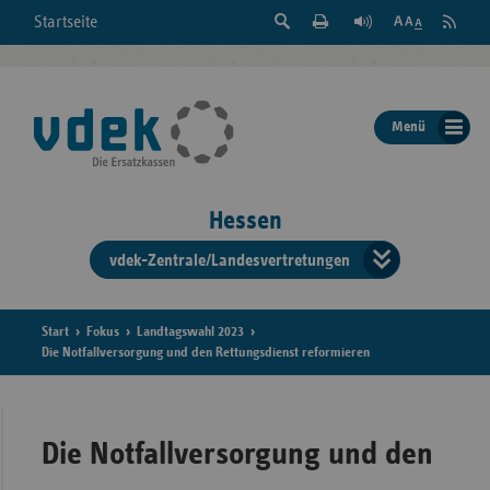
Suche
Seite
RSS
Startseite
Feed
einblenden
Drucken
abonni
Schrift
/
ausblenden
der
Menü
Seite
ändern
Hessen
vdek-Zentrale/Landesvertretungen
Verband
der
Ersatzka
Start
Fokus
Landtagswahl 2023
Die Notfallversorgung und den Rettungsdienst reformieren
Bun
Die Notfallversorgung und den