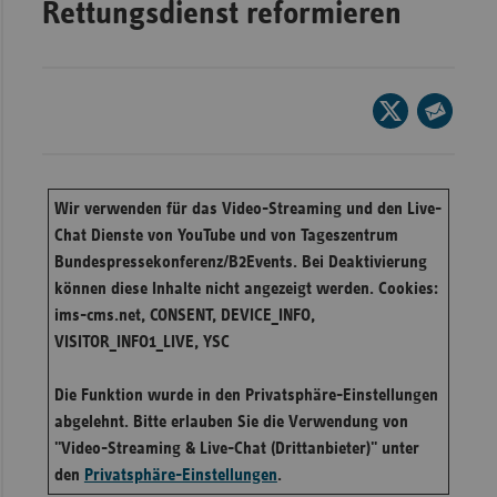
Rettungsdienst reformieren
Wür
Bay
Seite
Ber
auf
Seite
Bre
X
per
Ha
teilen
E-
Wir verwenden für das Video-Streaming und den Live-
Mail
Hes
Chat Dienste von YouTube und von Tageszentrum
teilen
Mec
Bundespressekonferenz/B2Events. Bei Deaktivierung
Vo
können diese Inhalte nicht angezeigt werden. Cookies:
ims-cms.net, CONSENT, DEVICE_INFO,
Nie
VISITOR_INFO1_LIVE, YSC
Nor
Wes
Die Funktion wurde in den Privatsphäre-Einstellungen
abgelehnt. Bitte erlauben Sie die Verwendung von
Rhe
"Video-Streaming & Live-Chat (Drittanbieter)" unter
den
Privatsphäre-Einstellungen
.
Saa