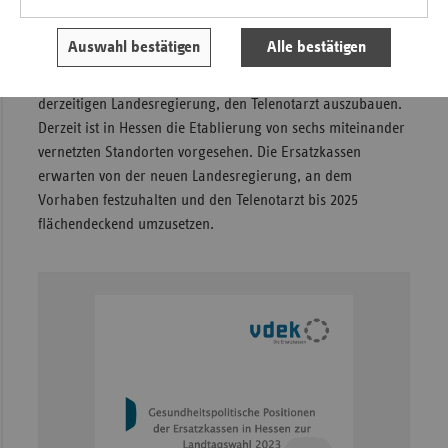
Arztpraxen erprobt. Dadurch werden der Rettungsdienst
und die Notaufnahmen entlastet.
Auswahl bestätigen
Alle bestätigen
Die Ersatzkassen unterstützen das Vorhaben der
derzeitigen Landesregierung, den Telenotarzt auszubauen.
Derzeit ist in Hessen die Etablierung von sechs miteinander
vernetzten Standorten vorgesehen. Die Ersatzkassen
erwarten von der neuen Landesregierung, an dem
Vorhaben festzuhalten und den Telenotarzt bis 2025
flächendeckend umzusetzen.