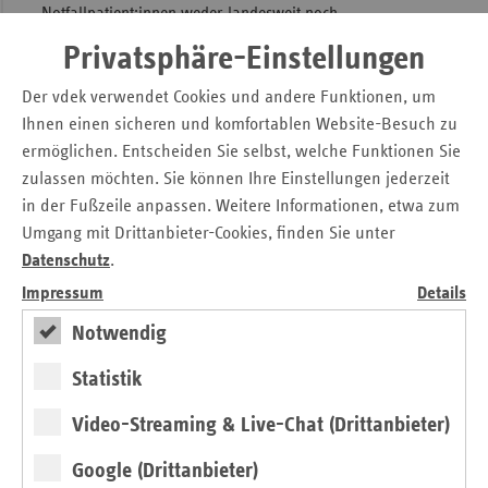
Notfallpatient:innen weder landesweit noch
sektorenübergreifend zusammengeführt werden, ist das
Privatsphäre-Einstellungen
Ausmaß dieser Versorgungsdefizite derzeit weitgehend
intransparent.
Der vdek verwendet Cookies und andere Funktionen, um
Ihnen einen sicheren und komfortablen Website-Besuch zu
Die Ersatzkassen fordern daher eine landesweit einheitliche
ermöglichen. Entscheiden Sie selbst, welche Funktionen Sie
und über kommunale und sektorale Grenzen hinweg
zulassen möchten. Sie können Ihre Einstellungen jederzeit
abgestimmte Bedarfsplanung für die Notfallversorgung auf
in der Fußzeile anpassen. Weitere Informationen, etwa zum
Grundlage wissenschaftlich evaluierter Methoden und die
Umgang mit Drittanbieter-Cookies, finden Sie unter
Ertüchtigung der Rettungsdienststrukturen und halten die
Datenschutz
.
Zusammenlegung von Leitstellen ebenso wie die
Etablierung einer standardisierten Notrufabfrage und eines
Impressum
Details
Single-Point-of-Access für erforderlich.
Notwendig
Im Rahmen gemeinsamer Modellprojekte beteiligen sich
Statistik
die Ersatzkassen an praktischen Verbesserungen der
Versorgungsketten. Im Rahmen einer
Video-Streaming & Live-Chat (Drittanbieter)
sektorenübergreifenden Zusammenarbeit wird im SaN-
Projekt die Übergabe von leicht erkrankten/verletzten
Google (Drittanbieter)
Patient:innen vom Rettungsdienst direkt in niedergelassene