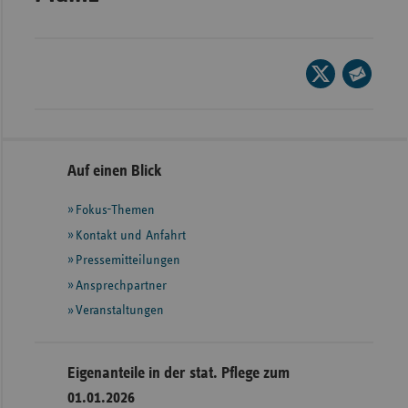
Wür
Bay
Seite
Ber
auf
Seite
X
per
Bre
teilen
vorheriges
nächs
E-
Ha
Mail
Seitennavigation
Seitenleiste
Auf einen Blick
Element
Elem
Hes
teilen
mit
Fokus-Themen
weiteren
Mec
Informationen
Kontakt und Anfahrt
Vo
Pressemitteilungen
Nie
Ansprechpartner
Nor
Veranstaltungen
Wes
Rhe
Eigenanteile in der stat. Pflege zum
01.01.2026
Saa