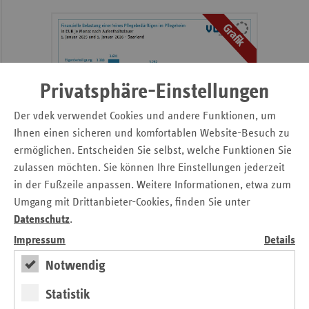
Sac
Grafik
Sac
An
Sch
Privatsphäre-Einstellungen
Ho
Der vdek verwendet Cookies und andere Funktionen, um
Thü
weiter
Ihnen einen sicheren und komfortablen Website-Besuch zu
ermöglichen. Entscheiden Sie selbst, welche Funktionen Sie
Finanzielle Belastung ist in der stationären Pflege
zulassen möchten. Sie können Ihre Einstellungen jederzeit
erneut gestiegen.
in der Fußzeile anpassen. Weitere Informationen, etwa zum
Umgang mit Drittanbieter-Cookies, finden Sie unter
Datenschutz
.
vdek-Basisdaten Saarland 2025
Impressum
Details
Notwendig
Statistik