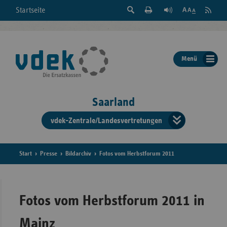
Suche
Seite
RSS
Startseite
Feed
einblenden
Drucken
abonni
Schrift
/
ausblenden
der
Menü
Seite
ändern
Saarland
vdek-Zentrale/Landesvertretungen
Verband
der
Ersatzka
Start
Presse
Bildarchiv
Fotos vom Herbstforum 2011
Bun
Fotos vom Herbstforum 2011 in
Mainz