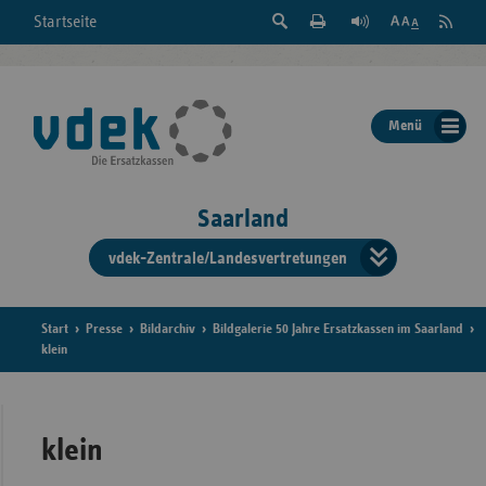
Suche
Seite
RSS
Startseite
Feed
einblenden
Drucken
abonni
Schrift
/
ausblenden
der
Menü
Seite
ändern
Saarland
vdek-Zentrale/Landesvertretungen
Verband
der
Ersatzka
Start
Presse
Bildarchiv
Bildgalerie 50 Jahre Ersatzkassen im Saarland
klein
Bun
klein