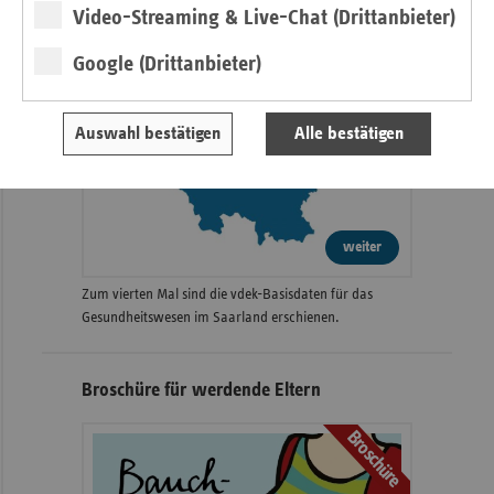
Video-Streaming & Live-Chat (Drittanbieter)
Google (Drittanbieter)
Auswahl bestätigen
Alle bestätigen
weiter
Zum vierten Mal sind die vdek-Basisdaten für das
Gesundheitswesen im Saarland erschienen.
Broschüre für werdende Eltern
Broschüre