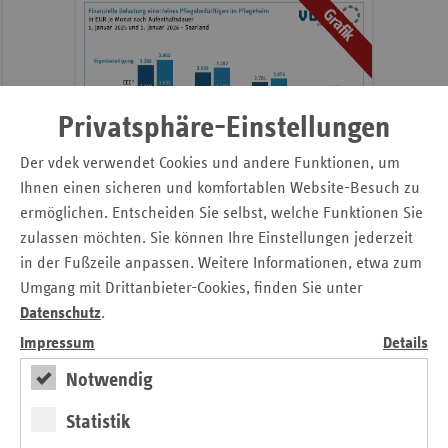
Grafik
Sac
Sac
An
Sch
Privatsphäre-Einstellungen
Ho
Der vdek verwendet Cookies und andere Funktionen, um
weiter
Thü
Ihnen einen sicheren und komfortablen Website-Besuch zu
Finanzielle Belastung ist in der stationären Pflege
ermöglichen. Entscheiden Sie selbst, welche Funktionen Sie
erneut gestiegen.
zulassen möchten. Sie können Ihre Einstellungen jederzeit
in der Fußzeile anpassen. Weitere Informationen, etwa zum
Umgang mit Drittanbieter-Cookies, finden Sie unter
vdek-Basisdaten Saarland 2025
Datenschutz
.
Impressum
Details
Notwendig
Statistik