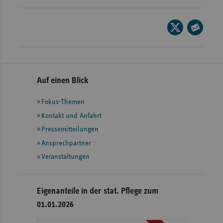
Wür
Seite
Bay
auf
Seite
X
Ber
per
teilen
E-
Bre
Mail
Seitennavigation
Seitenleiste
Auf einen Blick
Ha
teilen
mit
Hes
Fokus-Themen
weiteren
Informationen
Kontakt und Anfahrt
Mec
Vo
Pressemitteilungen
Ansprechpartner
Nie
Veranstaltungen
Nor
Wes
Eigenanteile in der stat. Pflege zum
Rhe
01.01.2026
Saa