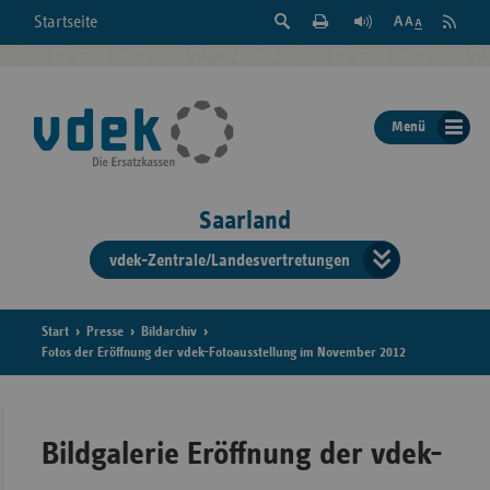
Suche
Seite
RSS
Startseite
Feed
einblenden
Drucken
abonni
Schrift
/
ausblenden
der
Menü
Seite
ändern
Saarland
vdek-Zentrale/Landesvertretungen
Verband
der
Ersatzka
Start
Presse
Bildarchiv
Fotos der Eröffnung der vdek-Fotoausstellung im November 2012
Bun
Bildgalerie Eröffnung der vdek-