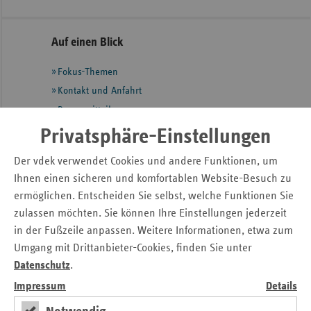
Gäste
Sac
Seitennavigation
Seitenleiste
Auf einen Blick
Sac
mit
An
Fokus-Themen
weiteren
Sch
Informationen
Kontakt und Anfahrt
Ho
Pressemitteilungen
Thü
Ansprechpartner
Privatsphäre-Einstellungen
Veranstaltungen
Der vdek verwendet Cookies und andere Funktionen, um
Ihnen einen sicheren und komfortablen Website-Besuch zu
Eigenanteile in der stat. Pflege zum
ermöglichen. Entscheiden Sie selbst, welche Funktionen Sie
zulassen möchten. Sie können Ihre Einstellungen jederzeit
01.01.2026
in der Fußzeile anpassen. Weitere Informationen, etwa zum
Umgang mit Drittanbieter-Cookies, finden Sie unter
Grafik
Datenschutz
.
Impressum
Details