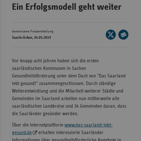
Ein Erfolgsmodell geht weiter
Wür
Bay
Ber
Gemeinsame Pressemitteilung
Seite
Saarbrücken, 24.05.2019
auf
Bre
Seite
X
per
Ha
teilen
E-
Vor knapp acht Jahren haben sich die ersten
Hes
Mail
saarländischen Kommunen in Sachen
teilen
Mec
Gesundheitsförderung unter dem Dach von "Das Saarland
Vo
lebt gesund!" zusammengeschlossen. Durch ständige
Weiterentwicklung und die Mitarbeit weiterer Städte und
Nie
Gemeinden im Saarland arbeiten nun mittlerweile alle
Nor
saarländischen Landkreise und 34 Gemeinden daran, dass
Wes
die Saarländer gesünder werden.
Rhe
Über die Internetplattform
www.das-saarland-lebt-
gesund.de
erhalten interessierte Saarländer
Saa
Informationen über gesundheitsförderliche Angebote in