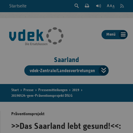
Suche
Seite
RSS
Startseite
Feed
einblenden
Drucken
abonni
Schrift
/
ausblenden
der
Menü
Seite
ändern
Saarland
vdek-Zentrale/Landesvertretungen
Verband
der
Ersatzka
Start
Presse
Pressemitteilungen
2019
20190524-gem-Präventionsprojekt DSLG
Präventionsprojekt
Bun
>>Das Saarland lebt gesund!<<: