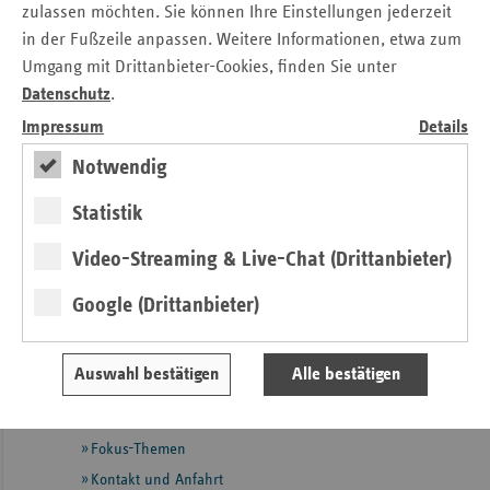
zulassen möchten. Sie können Ihre Einstellungen jederzeit
Download_ Gem_PM Präventionsprojekt DSLG.pdf
in der Fußzeile anpassen. Weitere Informationen, etwa zum
Umgang mit Drittanbieter-Cookies, finden Sie unter
Weitere Informationen zum Netzwerk "Das Saarland lebt
Datenschutz
.
gesund!" finden Sie
hier
.
Impressum
Details
Notwendig
Kontakt
Statistik
Angela Legrum
Verband der Ersatzkassen e. V. (vdek)
Video-Streaming & Live-Chat (Drittanbieter)
Landesvertretung Saarland
Google (Drittanbieter)
Tel.: 06 81 / 9 26 71 - 17
E-Mail:
angela.legrum@vdek.com
Auswahl bestätigen
Alle bestätigen
Seitennavigation
Seitenleiste
Auf einen Blick
mit
Fokus-Themen
weiteren
Informationen
Kontakt und Anfahrt