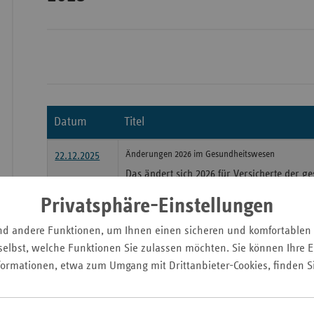
Wür
Bay
Ber
Datum
Titel
Bre
Änderungen 2026 im Gesundheitswesen
Ha
22.12.2025
Das ändert sich 2026 für Versicherte der g
Hes
Pflegeversicherung
Privatsphäre-Einstellungen
Mec
Vo
Gesundheitsförderung im Saarland
20.11.2025
nd andere Funktionen, um Ihnen einen sicheren und komfortablen
Weiterentwicklung der Präventionsstrategi
Nie
elbst, welche Funktionen Sie zulassen möchten. Sie können Ihre Ei
formationen, etwa zum Umgang mit Drittanbieter-Cookies, finden S
Nor
vdek-Basisdaten Saarland
15.10.2025
Wes
Nachschlagwerk liefert aktuelle Daten zu
Land
Rhe