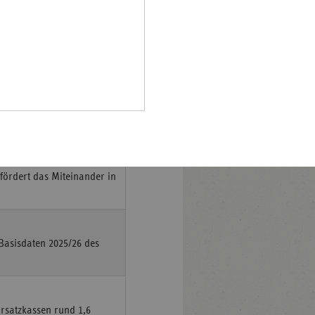
Pfalz
rland
meinsam mit der
hsen
. Oktober 2025 im
hsen-
halt
leswig-
änder:innen
lstein
ringen
fördert das Miteinander in
„Basisdaten 2025/26 des
rsatzkassen rund 1,6