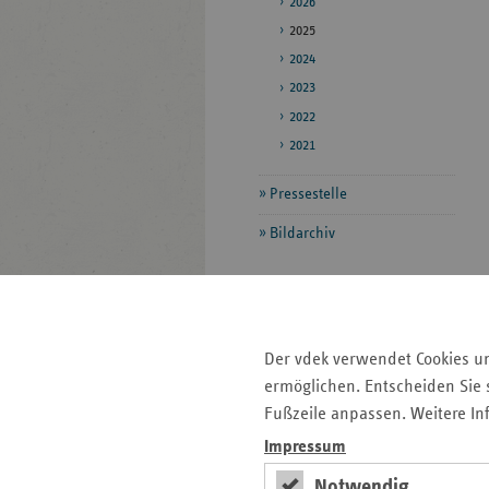
2026
2025
2024
2023
2022
2021
Pressestelle
Bildarchiv
Seitenleiste
Auf einen Blick
mit
Der vdek verwendet Cookies u
Fokus-Themen
weiteren
ermöglichen. Entscheiden Sie s
Informationen
Kontakt und Anfahrt
Fußzeile anpassen. Weitere In
Pressemitteilungen
Impressum
Ansprechpartner
Veranstaltungen
Notwendig