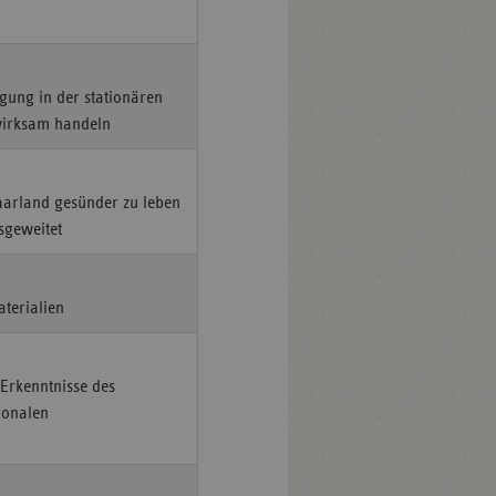
igung in der stationären
h wirksam handeln
aarland gesünder zu leben
sgeweitet
terialien
Erkenntnisse des
ionalen