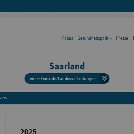
Fokus
Gesundheitspolitik
Presse
Saarland
vdek-Zentrale/Landesvertretungen
Verba
der
2025
Ersat
2025
Bun