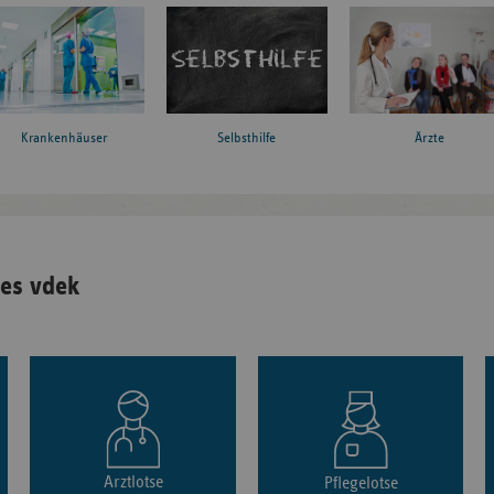
Krankenhäuser
Ärzte
Selbsthilfe
es vdek
Arztlotse
Pflegelotse