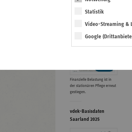
Statistik
Eigenanteile in der
Video-Streaming & L
stat. Pflege zum
01.01.2026
Google (Drittanbiete
Grafik
weiter
Finanzielle Belastung ist in
der stationären Pflege erneut
gestiegen.
vdek-Basisdaten
Saarland 2025