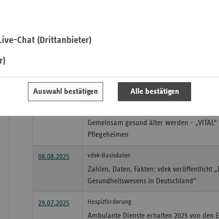
Bessere Versorgung bei Osteoporose
24.09.2025
Saa
Neues Disease-Management-Programm ge
ive-Chat (Drittanbieter)
Sac
Kassenärztlichen Vereinigung startet zum 1
Saarland
Sac
r)
An
Marktführer bei den Krankenkassen
01.09.2025
Sch
Ersatzkassen versichern fast 343.000 Saarl
Auswahl bestätigen
Alle bestätigen
Ho
Präventionsprojekt
21.08.2025
Thü
Gemeinsam gesund älter werden - „VITAL“ 
Pflegeheimen
vdek-Basisdaten
08.08.2025
Zahlen, Daten, Fakten: vdek veröffentlicht 
Gesundheitswesens in Deutschland“
Hospizförderung
29.07.2025
Ambulante Dienste erhalten 2025 von den E