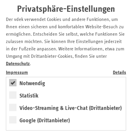
Fachexperten.
Privatsphäre-Einstellungen
Betriebliche Gesundheitsförderung
Der vdek verwendet Cookies und andere Funktionen, um
Ihnen einen sicheren und komfortablen Website-Besuch zu
auch in Krisenzeiten
ermöglichen. Entscheiden Sie selbst, welche Funktionen Sie
„Viele Beschäftigte in Krankenhäusern und in der Pflege
zulassen möchten. Sie können Ihre Einstellungen jederzeit
sind derzeit extrem hohen Belastungen ausgesetzt. Da ist es
in der Fußzeile anpassen. Weitere Informationen, etwa zum
besonders wichtig, die betriebliche Gesundheitsförderung
Umgang mit Drittanbieter-Cookies, finden Sie unter
nicht aus den Augen zu verlieren. Mit unserem
Datenschutz
.
Sofortangebot möchten wir gezielt diejenigen unterstützen,
Impressum
Details
die durch ihren unermüdlichen Einsatz alles dafür tun,
Notwendig
Patienten und Pflegebedürftige bestmöglich zu versorgen“,
sagt Martin Schneider, Leiter der vdek-Landesvertretung
Statistik
Saarland.
Video-Streaming & Live-Chat (Drittanbieter)
Das Sofortangebot wird im Rahmen des
ersatzkassengemeinsamen Angebots MEHRWERT:PFLEGE
Google (Drittanbieter)
bereitgestellt. Im Anschluss an das Sofortangebot besteht