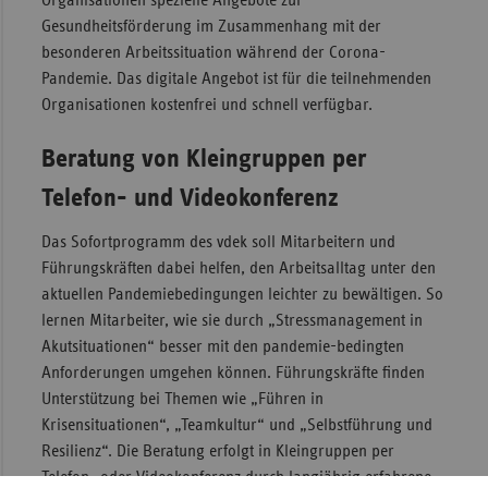
Organisationen spezielle Angebote zur
Gesundheitsförderung im Zusammenhang mit der
Sac
besonderen Arbeitssituation während der Corona-
Sac
Pandemie. Das digitale Angebot ist für die teilnehmenden
An
Organisationen kostenfrei und schnell verfügbar.
Sch
Beratung von Kleingruppen per
Ho
Telefon- und Videokonferenz
Thü
Das Sofortprogramm des vdek soll Mitarbeitern und
Führungskräften dabei helfen, den Arbeitsalltag unter den
aktuellen Pandemiebedingungen leichter zu bewältigen. So
lernen Mitarbeiter, wie sie durch „Stressmanagement in
Akutsituationen“ besser mit den pandemie-bedingten
Anforderungen umgehen können. Führungskräfte finden
Unterstützung bei Themen wie „Führen in
Krisensituationen“, „Teamkultur“ und „Selbstführung und
Resilienz“. Die Beratung erfolgt in Kleingruppen per
Telefon- oder Videokonferenz durch langjährig erfahrene