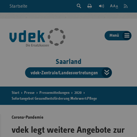
Suche
Seite
RSS
Startseite
Feed
einblenden
Drucken
abonni
Schrift
/
ausblenden
der
Menü
Seite
ändern
Saarland
vdek-Zentrale/Landesvertretungen
Verband
der
Ersatzka
Start
Presse
Pressemitteilungen
2020
Sofortangebot Gesundheitsförderung Mehrwert:Pflege
Corona-Pandemie
Bun
vdek legt weitere Angebote zur