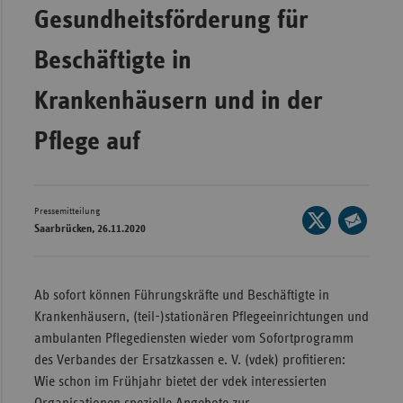
Gesundheitsförderung für
Wür
Beschäftigte in
Bay
Ber
Krankenhäusern und in der
Bre
Pflege auf
Ha
Hes
Mec
Pressemitteilung
Seite
Saarbrücken, 26.11.2020
Vo
auf
Seite
X
Nie
per
teilen
E-
Nor
Ab sofort können Führungskräfte und Beschäftigte in
Mail
Wes
Krankenhäusern, (teil-)stationären Pflegeeinrichtungen und
teilen
ambulanten Pflegediensten wieder vom Sofortprogramm
Rhe
des Verbandes der Ersatzkassen e. V. (vdek) profitieren:
Wie schon im Frühjahr bietet der vdek interessierten
Saa