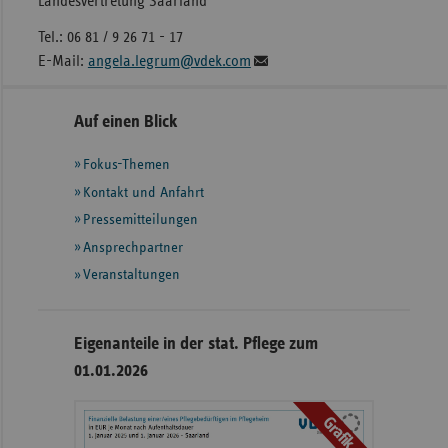
Landesvertretung Saarland
Tel.: 06 81 / 9 26 71 - 17
E-Mail:
angela.legrum@vdek.com
Seitennavigation
Seitenleiste
Auf einen Blick
mit
Fokus-Themen
weiteren
Informationen
Kontakt und Anfahrt
Pressemitteilungen
Ansprechpartner
Veranstaltungen
Eigenanteile in der stat. Pflege zum
01.01.2026
Grafik