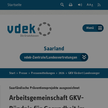
Suche
Seite
RSS
Startseite
Feed
einblenden
Drucken
abonni
Schrift
/
ausblenden
der
Menü
Seite
ändern
Saarland
vdek-Zentrale/Landesvertretungen
Verband
der
Ersatzka
Start
Presse
Pressemitteilungen
2026
GKV fördert Landessieger
Saarländische Präventionsprojekte ausgezeichnet
Bun
Arbeitsgemeinschaft GKV-