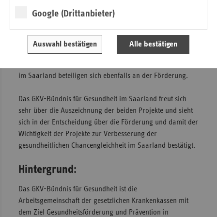
Alltagsverhalten gesundheitsfördernd reflektieren. Themen
Google (Drittanbieter)
wie Bewegung, Ernährung, mentale Gesundheit, Resilienz
sowie Kommunikations- und Medienkompetenz stehen
dabei im Mittelpunkt. Auch Lehrkräfte und Schulleitungen
Auswahl bestätigen
Alle bestätigen
werden als wichtige Multiplikatoren in das Projekt
eingebunden. Die gesetzlichen Unfallversicherungsträger
im Saarland beteiligen sich ebenfalls an der Förderung.
Das GKV-Bündnis für Gesundheit im Saarland freut sich
sehr über die Auszeichnung der beiden Projekte und sieht
sich in der Entscheidung über die Förderung und damit der
Wichtigkeit der Projekte zur Verbesserung der
gesundheitlichen Chancengleichheit im Saarland bestätigt.
Hintergrund:
Das GKV-Bündnis für Gesundheit ist die
Arbeitsgemeinschaft der gesetzlichen Krankenkassen mit
dem Ziel Gesundheitsförderung und Prävention in