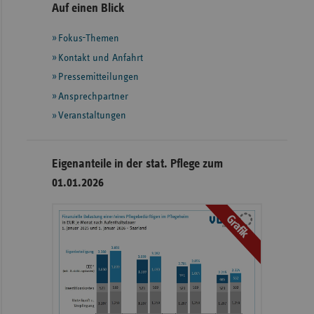
Seitennavigation
Seitenleiste
Auf einen Blick
mit
Fokus-Themen
weiteren
Informationen
Kontakt und Anfahrt
Pressemitteilungen
Ansprechpartner
Veranstaltungen
Eigenanteile in der stat. Pflege zum
01.01.2026
Grafik