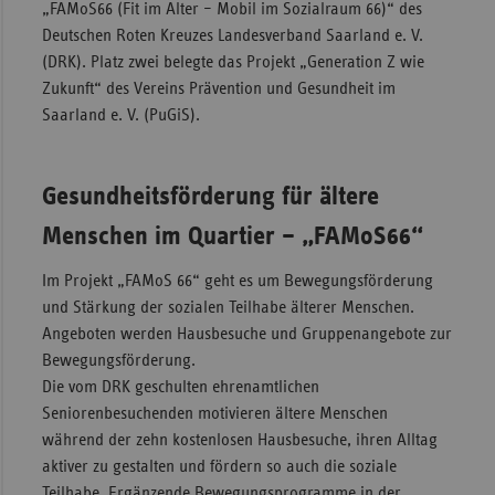
„FAMoS66 (Fit im Alter – Mobil im Sozialraum 66)“ des
Sac
Deutschen Roten Kreuzes Landesverband Saarland e. V.
(DRK). Platz zwei belegte das Projekt „Generation Z wie
Sac
Zukunft“ des Vereins Prävention und Gesundheit im
An
Saarland e. V. (PuGiS).
Sch
Ho
Gesundheitsförderung für ältere
Thü
Menschen im Quartier – „FAMoS66“
Im Projekt „FAMoS 66“ geht es um Bewegungsförderung
und Stärkung der sozialen Teilhabe älterer Menschen.
Angeboten werden Hausbesuche und Gruppenangebote zur
Bewegungsförderung.
Die vom DRK geschulten ehrenamtlichen
Seniorenbesuchenden motivieren ältere Menschen
während der zehn kostenlosen Hausbesuche, ihren Alltag
aktiver zu gestalten und fördern so auch die soziale
Teilhabe. Ergänzende Bewegungsprogramme in der