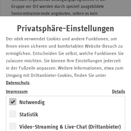
Gruppe vor Ort werden durch speziell ausgebildete
Seniorentrainierende angeboten, sofern es kein
entsprechendes Angebot gibt.
Privatsphäre-Einstellungen
„Generation Z“ fördert einen gesunden
Der vdek verwendet Cookies und andere Funktionen, um
Start ins Berufsleben
Ihnen einen sicheren und komfortablen Website-Besuch zu
ermöglichen. Entscheiden Sie selbst, welche Funktionen Sie
Ziel des Projekts „Generation Z wie Zukunft“ ist es, die
zulassen möchten. Sie können Ihre Einstellungen jederzeit
Gesundheits- und Lebenskompetenzen von Schülerinnen
in der Fußzeile anpassen. Weitere Informationen, etwa zum
und Schülern an Berufsschulen zu verbessern. PuGiS e. V.
Umgang mit Drittanbieter-Cookies, finden Sie unter
richtet sich mit dem Projekt an die Generation, die von
Datenschutz
.
gesellschaftlichen Veränderungen, digitaler
Impressum
Details
Reizüberflutung und den Folgen der Corona-Pandemie
besonders stark betroffen ist.
Notwendig
In Workshops und digitalen Modulen lernen die
Statistik
Jugendlichen, wie sie ihre Gesundheit sowie ein positives
Video-Streaming & Live-Chat (Drittanbieter)
soziales Miteinander fördern können und wie sie ihr