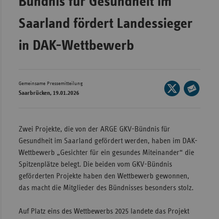
Bündnis für Gesundheit im
Wür
Saarland fördert Landessieger
Bay
in DAK-Wettbewerb
Ber
Bre
Ha
Gemeinsame Pressemitteilung
Seite
Saarbrücken, 19.01.2026
auf
Hes
Seite
X
per
Mec
teilen
E-
Vo
Zwei Projekte, die von der ARGE GKV-Bündnis für
Mail
Gesundheit im Saarland gefördert werden, haben im DAK-
Nie
teilen
Wettbewerb „Gesichter für ein gesundes Miteinander“ die
Nor
Spitzenplätze belegt. Die beiden vom GKV-Bündnis
Wes
geförderten Projekte haben den Wettbewerb gewonnen,
das macht die Mitglieder des Bündnisses besonders stolz.
Rhe
Auf Platz eins des Wettbewerbs 2025 landete das Projekt
Saa