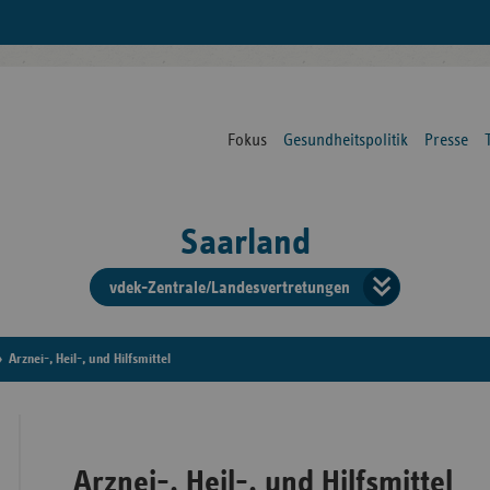
Fokus
Gesundheitspolitik
Presse
Saarland
vdek-Zentrale/Landesvertretungen
Verba
der
Arznei-, Heil-, und Hilfsmittel
Ersat
Arznei-, Heil-, und Hilfsmittel
Bun