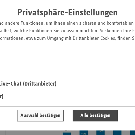
Privatsphäre-Einstellungen
Saa
nd andere Funktionen, um Ihnen einen sicheren und komfortablen
Sac
elbst, welche Funktionen Sie zulassen möchten. Sie können Ihre Ei
Sac
formationen, etwa zum Umgang mit Drittanbieter-Cookies, finden S
Arzneimittelausgaben steigen stetig an
An
Die Arzneimittelausgaben in der GKV steigen im Schnitt jede
Sch
und sie haben 2019 bereits ein Volumen von 43,9 Milliarden 
Ho
wachsen damit kontinuierlich deutlich stärker an als die G
Thü
die Einnahmen der GKV.
ive-Chat (Drittanbieter)
r)
Auswahl bestätigen
Alle bestätigen