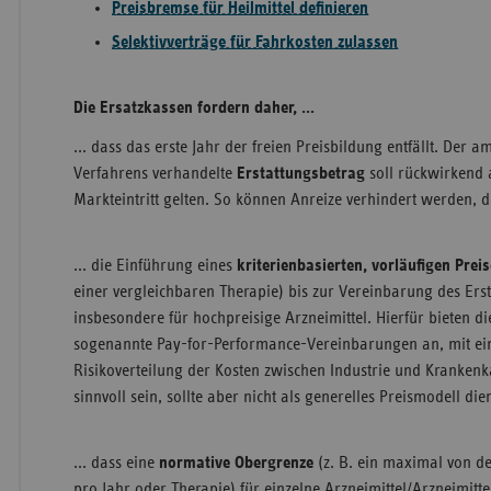
Preisbremse für Heilmittel definieren
Selektivverträge für Fahrkosten zulassen
Die Ersatzkassen fordern daher, ...
... dass das erste Jahr der freien Preisbildung entfällt. De
Verfahrens verhandelte
Erstattungsbetrag
soll rückwirkend
Markteintritt gelten. So können Anreize verhindert werden, d
... die Einführung eines
kriterienbasierten, vorläufigen Prei
einer vergleichbaren Therapie) bis zur Vereinbarung des Ers
insbesondere für hochpreisige Arzneimittel. Hierfür bieten di
sogenannte Pay-for-Performance-Vereinbarungen an, mit ein
Risikoverteilung der Kosten zwischen Industrie und Krankenk
sinnvoll sein, sollte aber nicht als generelles Preismodell die
... dass eine
normative Obergrenze
(z. B. ein maximal von d
pro Jahr oder Therapie) für einzelne Arzneimittel/Arzneimit