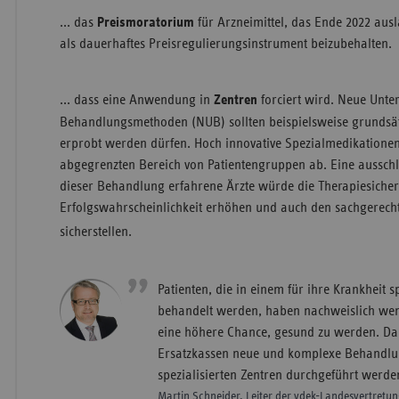
... das
Preismoratorium
für Arzneimittel, das Ende 2022 ausl
als dauerhaftes Preisregulierungsinstrument beizubehalten.
... dass eine Anwendung in
Zentren
forciert wird. Neue Unte
Behandlungsmethoden (NUB) sollten beispielsweise grundsätz
erprobt werden dürfen. Hoch innovative Spezialmedikationen
abgegrenzten Bereich von Patientengruppen ab. Eine ausschl
dieser Behandlung erfahrene Ärzte würde die Therapiesicher
Erfolgswahrscheinlichkeit erhöhen und auch den sachgerecht
sicherstellen.
Patienten, die in einem für ihre Krankheit s
behandelt werden, haben nachweislich we
eine höhere Chance, gesund zu werden. Dah
Ersatzkassen neue und komplexe Behandlu
spezialisierten Zentren durchgeführt werde
Martin Schneider, Leiter der vdek-Landesvertretu