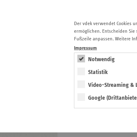
Veranstaltungen
Der vdek verwendet Cookies u
Eigenanteile in der
ermöglichen. Entscheiden Sie s
stat. Pflege zum
Fußzeile anpassen. Weitere In
01.01.2026
Impressum
Grafik
Notwendig
Statistik
weiter
Video-Streaming & L
Finanzielle Belastung ist in
der stationären Pflege erneut
Google (Drittanbiete
gestiegen.
vdek-Basisdaten
Saarland 2025