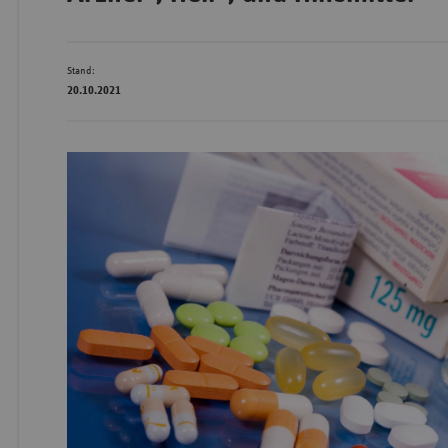
Stand:
Wür
20.10.2021
Bay
Ber
Bre
Ha
Hes
Mec
Vo
Nie
Nor
Wes
Rhe