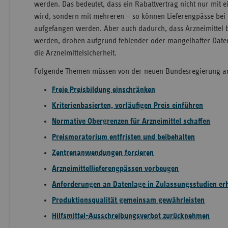
werden. Das bedeutet, dass ein Rabattvertrag nicht nur mit 
wird, sondern mit mehreren – so können Lieferengpässe bei
aufgefangen werden. Aber auch dadurch, dass Arzneimittel 
werden, drohen aufgrund fehlender oder mangelhafter Daten
die Arzneimittelsicherheit.
Folgende Themen müssen von der neuen Bundesregierung 
Freie Preisbildung einschränken
Kriterienbasierten, vorläufigen Preis einführen
Normative Obergrenzen für Arzneimittel schaffen
Preismoratorium entfristen und beibehalten
Zentrenanwendungen forcieren
Arzneimittellieferengpässen vorbeugen
Anforderungen an Datenlage in Zulassungsstudien er
Produktionsqualität gemeinsam gewährleisten
Hilfsmittel-Ausschreibungsverbot zurücknehmen