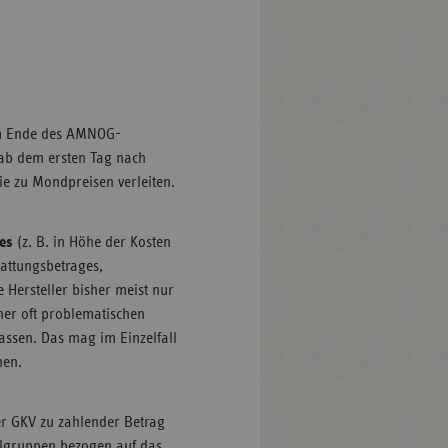
r am Ende des AMNOG-
 ab dem ersten Tag nach
ie zu Mondpreisen verleiten.
ses
(z. B. in Höhe der Kosten
tattungsbetrages,
e Hersteller bisher meist nur
er oft problematischen
assen. Das mag im Einzelfall
nen.
er GKV zu zahlender Betrag
telgruppen bezogen auf das