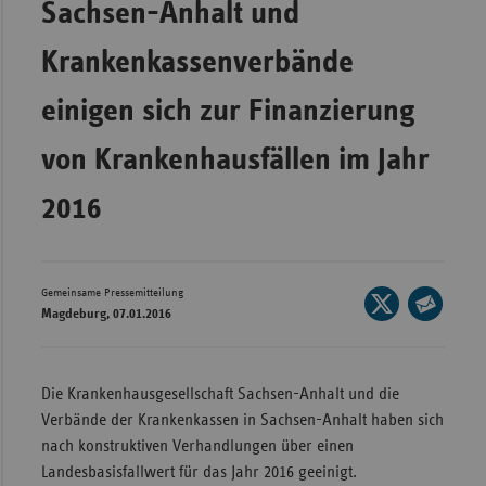
Sachsen-Anhalt und
Wür
Krankenkassenverbände
Bay
einigen sich zur Finanzierung
Ber
Bre
von Krankenhausfällen im Jahr
Ha
2016
Hes
Mec
Vo
Gemeinsame Pressemitteilung
Seite
Magdeburg, 07.01.2016
Nie
auf
Seite
X
Nor
per
teilen
Wes
E-
Die Krankenhausgesellschaft Sachsen-Anhalt und die
Mail
Rhe
Verbände der Krankenkassen in Sachsen-Anhalt haben sich
teilen
nach konstruktiven Verhandlungen über einen
Landesbasisfallwert für das Jahr 2016 geeinigt.
Saa