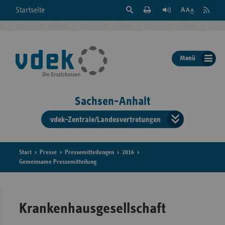
Suche
Seite
RSS
Startseite
Feed
einblenden
Drucken
abonni
Schrift
/
ausblenden
der
Menü
Seite
ändern
Sachsen-Anhalt
vdek-Zentrale/Landesvertretungen
Verband
der
Ersatzka
Start
Presse
Pressemitteilungen
2016
Gemeinsame Pressemitteilung
Bun
Krankenhausgesellschaft