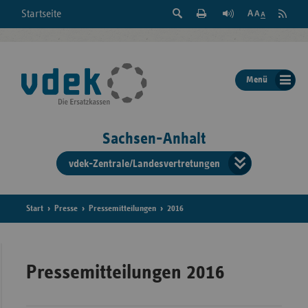
Suche
Seite
RSS
Startseite
Feed
einblenden
Drucken
abonni
Schrift
/
ausblenden
der
Menü
Seite
ändern
Sachsen-Anhalt
vdek-Zentrale/Landesvertretungen
Verband
der
Ersatzka
Start
Presse
Pressemitteilungen
2016
Bun
Pressemitteilungen 2016