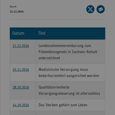
Stand:
Wür
Seite
21.12.2016
auf
Seite
Bay
X
per
Ber
teilen
E-
Datum
Titel
Bre
Mail
teilen
Ha
21.12.2016
Landesrahmenvereinbarung zum
Hes
Präventionsgesetz in Sachsen-Anhalt
unterzeichnet
Mec
Vo
25.11.2016
Medizinische Versorgung muss
Nie
bedarfsorientiert ausgerichtet werden
Nor
28.10.2016
Qualitätsorientierte
Wes
Versorgungssteuerung ist alternativlos
Rhe
14.10.2016
Das Sterben gehört zum Leben
Saa