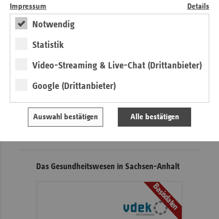
Krankenhausfällen im Jahr 2016
Impressum
Details
Notwendig
Seitennavigation
Seitenleiste
Auf einen Blick
mit
Statistik
Kontakt und Anfahrt
weiteren
Video-Streaming & Live-Chat (Drittanbieter)
Informationen
Pressemitteilungen
Veranstaltungen
Google (Drittanbieter)
Veranstaltungshinweis
Auswahl bestätigen
Alle bestätigen
vdek-Symposium 2026
Das Gesundheitswesen in Sachsen-Anhalt
Basisdaten