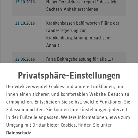
13.10.2016
Neuer "ersatzkasse report." des vdek
Sac
Sachsen-Anhalt erschienen
Sac
11.10.2016
Krankenkassen befürworten Pläne der
An
Landesregierung zur
Sch
Krankenhausplanung in Sachsen-
Ho
Anhalt
Thü
12.05.2016
Faire Beitragsbelastung für alle 1,7
Mio. Mitglieder der gesetzlichen
Privatsphäre-Einstellungen
Krankenkassen in Sachsen-Anhalt
Der vdek verwendet Cookies und andere Funktionen, um
10.05.2016
1,17 Milliarden Euro - Höchststand bei
Ihnen einen sicheren und komfortablen Website-Besuch zu
Arzneimittelverschreibungen in
ermöglichen. Entscheiden Sie selbst, welche Funktionen Sie
Sachsen-Anhalt
zulassen möchten. Sie können Ihre Einstellungen jederzeit
07.01.2016
Krankenhausgesellschaft Sachsen-
in der Fußzeile anpassen. Weitere Informationen, etwa zum
Anhalt und Krankenkassenverbände
Umgang mit Drittanbieter-Cookies, finden Sie unter
einigen sich zur Finanzierung von
Datenschutz
.