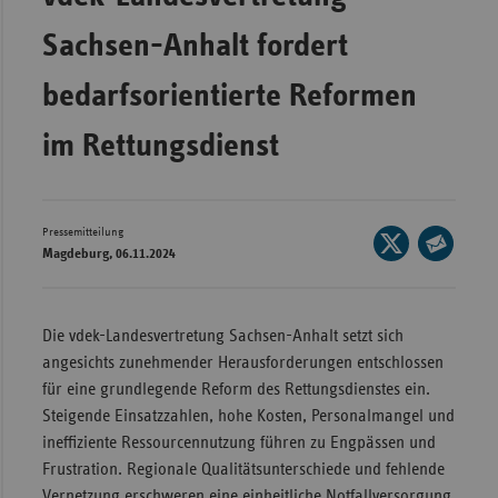
Wür
Sachsen-Anhalt fordert
Bay
bedarfsorientierte Reformen
Ber
im Rettungsdienst
Bre
Ha
Hes
Pressemitteilung
Seite
Magdeburg, 06.11.2024
Mec
auf
Seite
Vo
X
per
teilen
Nie
E-
Die vdek-Landesvertretung Sachsen-Anhalt setzt sich
Mail
angesichts zunehmender Herausforderungen entschlossen
Nor
teilen
für eine grundlegende Reform des Rettungsdienstes ein.
Wes
Steigende Einsatzzahlen, hohe Kosten, Personalmangel und
Rhe
ineffiziente Ressourcennutzung führen zu Engpässen und
Frustration. Regionale Qualitätsunterschiede und fehlende
Saa
Vernetzung erschweren eine einheitliche Notfallversorgung.