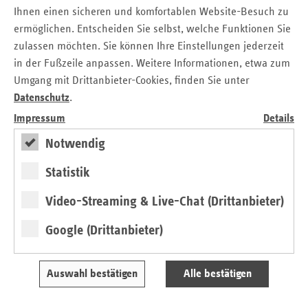
deutschlandweit die niedrigsten sind. „Um rechtssichere
Ihnen einen sicheren und komfortablen Website-Besuch zu
Entscheidungen zu gewährleisten, sind gut ausgebildetes
ermöglichen. Entscheiden Sie selbst, welche Funktionen Sie
Personal und klare Qualitätsvorgaben unerlässlich.
zulassen möchten. Sie können Ihre Einstellungen jederzeit
Einheitliche Standards für das Qualitätsmanagement in den
in der Fußzeile anpassen. Weitere Informationen, etwa zum
Leitstellen, einschließlich standardisierter Notrufabfragen,
Umgang mit Drittanbieter-Cookies, finden Sie unter
sind notwendig, um die Versorgungsqualität auf hohem
Datenschutz
.
Niveau zu halten“, erklärt Dr. Holst.
Impressum
Details
Die vdek-Landesvertretung fordert zudem vor dem
Notwendig
Hintergrund der Notfall- und Krankenhausreform eine
erweiterte Nutzung von IVENA-Daten zur gezielten Planung
Statistik
im Krankenhaus- und Rettungswesen. Dr. Holst betont:
„Diese Daten können helfen, die Versorgung
Video-Streaming & Live-Chat (Drittanbieter)
bedarfsgerecht zu steuern.“
Google (Drittanbieter)
Mit Blick auf das landesweite Rettungsdienstgutachten zur
notärztlichen Versorgung in Sachsen-Anhalt und den
Telenotarzt betont Dr. Holst, dass es Sachsen-Anhalt
Auswahl bestätigen
Alle bestätigen
weniger an Erkenntnissen als an Umsetzungen fehle: „Es
wird Zeit, vielversprechende Maßnahmen in die Praxis zu