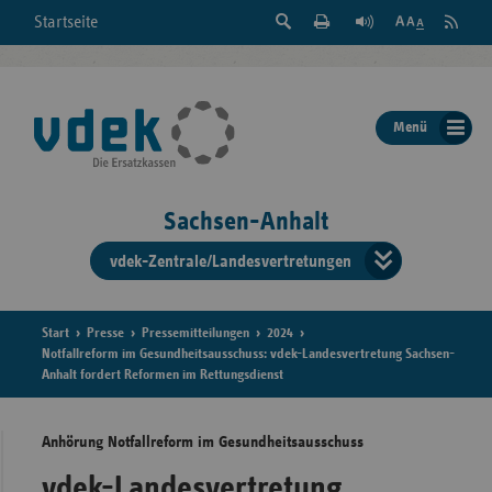
Suche
Seite
RSS
Startseite
Feed
einblenden
Drucken
abonni
Schrift
/
ausblenden
der
Menü
Seite
ändern
Sachsen-Anhalt
vdek-Zentrale/Landesvertretungen
Verband
der
Ersatzka
Start
Presse
Pressemitteilungen
2024
Notfallreform im Gesundheitsausschuss: vdek-Landesvertretung Sachsen-
Anhalt fordert Reformen im Rettungsdienst
Bun
Anhörung Notfallreform im Gesundheitsausschuss
vdek-Landesvertretung