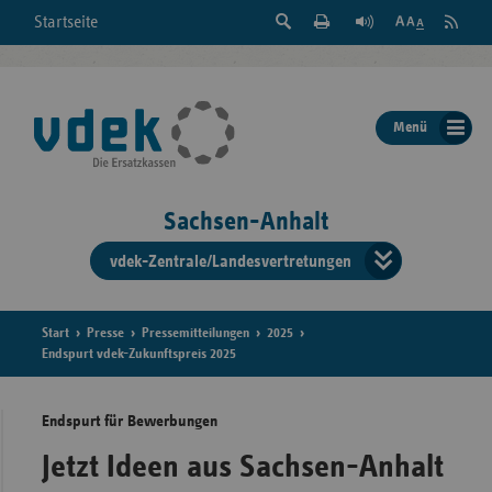
Suche
Seite
RSS
Startseite
Feed
einblenden
Drucken
abonni
Schrift
/
ausblenden
der
Menü
Seite
ändern
Sachsen-Anhalt
vdek-Zentrale/Landesvertretungen
Verband
der
Ersatzka
Start
Presse
Pressemitteilungen
2025
Endspurt vdek-Zukunftspreis 2025
Endspurt für Bewerbungen
Bun
Jetzt Ideen aus Sachsen-Anhalt