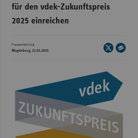
für den vdek-Zukunftspreis
Wür
2025 einreichen
Bay
Ber
Bre
Pressemitteilung
Seite
Magdeburg, 21.03.2025
Ha
auf
Seite
X
Hes
per
teilen
E-
Mec
Mail
Vo
teilen
Nie
Nor
Wes
Rhe
Saa