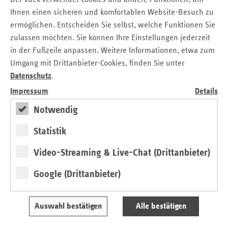
Preisgeld
Ihnen einen sicheren und komfortablen Website-Besuch zu
ermöglichen. Entscheiden Sie selbst, welche Funktionen Sie
Bis zum
23. April 2025
können engagierte Akteure aus allen
zulassen möchten. Sie können Ihre Einstellungen jederzeit
Bereichen der Gesundheitsversorgung ihre Projekte
in der Fußzeile anpassen. Weitere Informationen, etwa zum
einreichen. Eine Jury unter dem Vorsitz des vdek-
Umgang mit Drittanbieter-Cookies, finden Sie unter
Verbandsvorsitzenden Uwe Klemens wählt die
Datenschutz
.
Gewinnerinnen und Gewinner aus. Insgesamt werden
Impressum
Details
25.000 Euro
Preisgeld vergeben.
Notwendig
So geht’s:
Statistik
Bewerbungen per E-Mail an
zukunftspreis@vdek.com
senden. Weitere Infos, Teilnahmebedingungen und das
Video-Streaming & Live-Chat (Drittanbieter)
Bewerbungsformular finden sich unter:
Google (Drittanbieter)
http://www.vdek.com/zukunftspreis-2025
Was ist der vdek-Zukunftspreis?
Auswahl bestätigen
Alle bestätigen
Der vdek-Zukunftspreis wurde 2010 ins Leben gerufen und