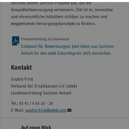
zeichnet seither jährlich Projekte aus, die die
Gesundheitsversorgung verbessern. Ziel ist es, innovative
und ehrenamtliche Initiativen sichtbar zu machen und
wegweisende Versorgungskonzepte zu fördern.
Pressemitteilung als Download
Endspurt für Bewerbungen: Jetzt Ideen aus Sachsen-
Anhalt für den vdek-Zukunftspreis 2025 einreichen
Kontakt
Sophie Frick
Verband der Ersatzkassen e.V. (vdek)
Landesvertretung Sachsen-Anhalt
Tel.: 03 91 / 5 65 16 - 20
E-Mail:
sophie.frick@vdek.com
Seitennavigation
Seitenleiste
Auf einen Blick