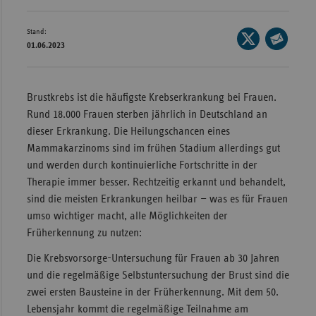
Wür
Stand:
Seite
Bay
01.06.2023
auf
Seite
X
Ber
per
teilen
E-
Bre
Brustkrebs ist die häufigste Krebserkrankung bei Frauen.
Mail
Rund 18.000 Frauen sterben jährlich in Deutschland an
Ha
teilen
dieser Erkrankung. Die Heilungschancen eines
Hes
Mammakarzinoms sind im frühen Stadium allerdings gut
und werden durch kontinuierliche Fortschritte in der
Mec
Therapie immer besser. Rechtzeitig erkannt und behandelt,
Vo
sind die meisten Erkrankungen heilbar — was es für Frauen
Nie
umso wichtiger macht, alle Möglichkeiten der
Nor
Früherkennung zu nutzen:
Wes
Die Krebsvorsorge-Untersuchung für Frauen ab 30 Jahren
Rhe
und die regelmäßige Selbstuntersuchung der Brust sind die
zwei ersten Bausteine in der Früherkennung. Mit dem 50.
Lebensjahr kommt die regelmäßige Teilnahme am
Saa