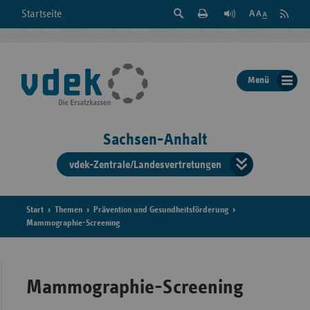
Suche
Seite
RSS
Startseite
Feed
einblenden
Drucken
abonni
Schrift
/
ausblenden
der
Menü
Seite
ändern
Sachsen-Anhalt
vdek-Zentrale/Landesvertretungen
Verband
der
Ersatzka
Start
Themen
Prävention und Gesundheitsförderung
Mammographie-Screening
Bun
Mammographie-Screening