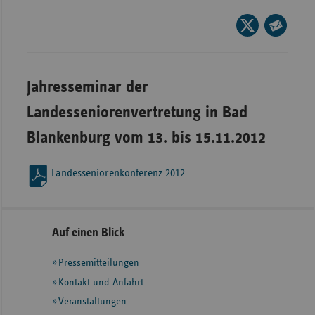
Wür
Seite
auf
Seite
Bay
X
per
Ber
teilen
E-
Jahresseminar der
Bre
Mail
Landesseniorenvertretung in Bad
teilen
Ha
Blankenburg vom 13. bis 15.11.2012
Hes
Mec
Landesseniorenkonferenz 2012
Vo
Nie
Nor
Seitennavigation
Seitenleiste
Auf einen Blick
Wes
mit
Pressemitteilungen
weiteren
Rhe
Informationen
Kontakt und Anfahrt
Veranstaltungen
Saa