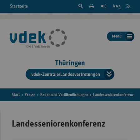
Suche
Seite
RSS
Startseite
Feed
einblenden
Drucken
abonni
Schrift
/
ausblenden
der
Menü
Seite
ändern
Thüringen
vdek-Zentrale/Landesvertretungen
Verband
der
Ersatzka
Start
Presse
Reden und Veröffentlichungen
Landesseniorenkonferenz
Bun
Landesseniorenkonferenz