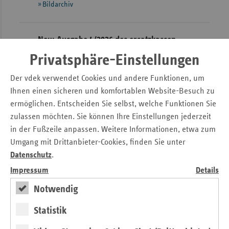
Bildarchiv
Sac
Sac
Neu: Ausgabe 4/2026 des ersatzkassen
An
Magazins
Privatsphäre-Einstellungen
Sch
Ho
Magazin
Der vdek verwendet Cookies und andere Funktionen, um
Ihnen einen sicheren und komfortablen Website-Besuch zu
Thü
ermöglichen. Entscheiden Sie selbst, welche Funktionen Sie
zulassen möchten. Sie können Ihre Einstellungen jederzeit
in der Fußzeile anpassen. Weitere Informationen, etwa zum
Umgang mit Drittanbieter-Cookies, finden Sie unter
Datenschutz
.
Impressum
Details
Notwendig
Statistik