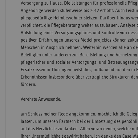
Versorgung zu Hause. Die Leistungen für professionelle Pfleg
Angehörige werden stufenweise bis 2012 erhöht. Auch Leistu
pflegebedürftige Heimbewohner steigen. Darüber hinaus wer
verpflichtet, die Pflegeberatung weiter auszubauen. Analyse 
Aufstellung eines Versorgungsplanes und Kontrolle von dess
positiven Erfahrungen unseres Modellprojektes können zukünf
Menschen in Anspruch nehmen. Weiterhin werden alle an d
Beteiligten unter anderem zur Bereitstellung und Vernetzun
pflegerischer und sozialer Versorgungs- und Betreuungsange
Ersatzkassen in Thüringen heißt dies, aufbauend auf den in
Erkenntnissen insbesondere über vertragliche Strukturen de
fördern.
Verehrte Anwesende,
am Schluss meiner Rede angekommen, möchte ich die Gelegen
lassen, um unseren Partnern bei der Umsetzung des persönli
auf das Herzlichste zu danken. Allen voran denen, welche 
ihrer Unermüdlichkeit gewirkt haben. Ich danke den Case-M