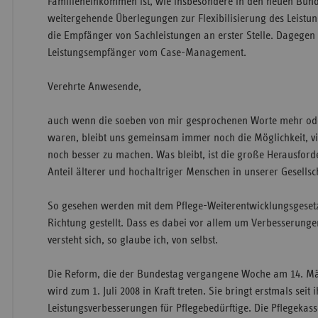
Familieneinkommen ist, wie insbesondere in den neuen Bund
weitergehende Überlegungen zur Flexibilisierung des Leistun
die Empfänger von Sachleistungen an erster Stelle. Dagegen 
Leistungsempfänger vom Case-Management.
Verehrte Anwesende,
auch wenn die soeben von mir gesprochenen Worte mehr ode
waren, bleibt uns gemeinsam immer noch die Möglichkeit, v
noch besser zu machen. Was bleibt, ist die große Herausfor
Anteil älterer und hochaltriger Menschen in unserer Gesellsch
So gesehen werden mit dem Pflege-Weiterentwicklungsgesetz 
Richtung gestellt. Dass es dabei vor allem um Verbesserungen
versteht sich, so glaube ich, von selbst.
Die Reform, die der Bundestag vergangene Woche am 14. Mär
wird zum 1. Juli 2008 in Kraft treten. Sie bringt erstmals seit
Leistungsverbesserungen für Pflegebedürftige. Die Pflegekas