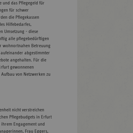
e und das Pflegegeld für
ngen für schwer
den die Pflegekassen
des Hilfebedarfes,
en Umsetzung - diese
tig alle pflegebedürftigen
er wohnortnahen Betreuung
g aufeinander abgestimmter
bote angehalten. Für die
 Erfurt gewonnenen
n Aufbau von Netzwerken zu
heit nicht verstreichen
chen Pflegebudgets in Erfurt
mit ihrem Engagement und
anagerinnen, Frau Eggers,