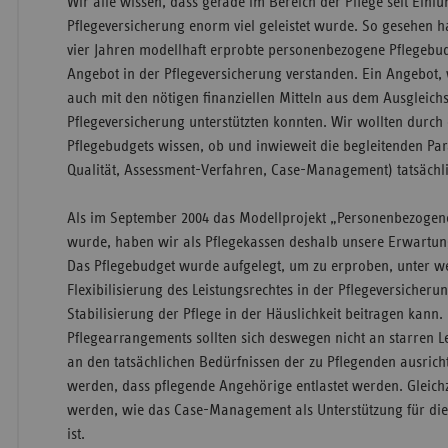
Wir alle wissen, dass gerade im Bereich der Pflege seit Einf
Pflegeversicherung enorm viel geleistet wurde. So gesehen ha
vier Jahren modellhaft erprobte personenbezogene Pflegebud
Angebot in der Pflegeversicherung verstanden. Ein Angebot, 
auch mit den nötigen finanziellen Mitteln aus dem Ausgleich
Pflegeversicherung unterstützten konnten. Wir wollten durch
Pflegebudgets wissen, ob und inwieweit die begleitenden Par
Qualität, Assessment-Verfahren, Case-Management) tatsächlic
Als im September 2004 das Modellprojekt „Personenbezogene
wurde, haben wir als Pflegekassen deshalb unsere Erwartun
Das Pflegebudget wurde aufgelegt, um zu erproben, unter 
Flexibilisierung des Leistungsrechtes in der Pflegeversicheru
Stabilisierung der Pflege in der Häuslichkeit beitragen kann. 
Pflegearrangements sollten sich deswegen nicht an starren 
an den tatsächlichen Bedürfnissen der zu Pflegenden ausrich
werden, dass pflegende Angehörige entlastet werden. Gleichze
werden, wie das Case-Management als Unterstützung für die
ist.