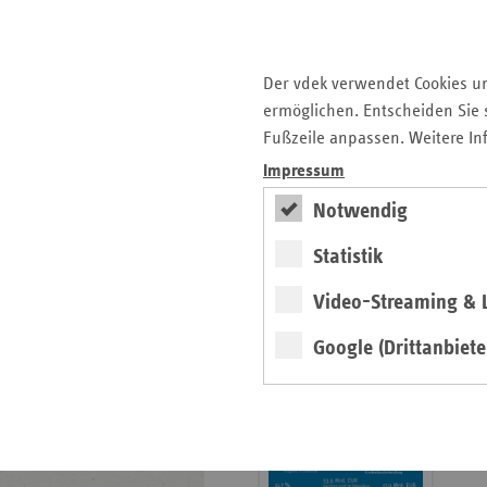
Der vdek verwendet Cookies u
ermöglichen. Entscheiden Sie s
weiter
Fußzeile anpassen. Weitere In
Impressum
Neue Ausgabe erschienen
Schwerpunkt: Pflegereform
Notwendig
Statistik
Neu: Basisdaten
2026/27
Video-Streaming & L
Broschüre
Google (Drittanbiete