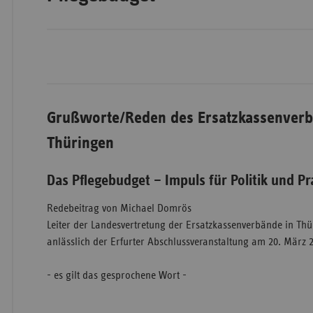
Wür
Bay
Ber
Grußworte/Reden des Ersatzkassenverb
Bre
Thüringen
Ha
Hes
Das Pflegebudget – Impuls für Politik und Pr
Mec
Redebeitrag von Michael Domrös
Vo
Leiter der Landesvertretung der Ersatzkassenverbände in Th
anlässlich der Erfurter Abschlussveranstaltung am 20. März 2
Nie
Nor
- es gilt das gesprochene Wort -
Wes
Rhe