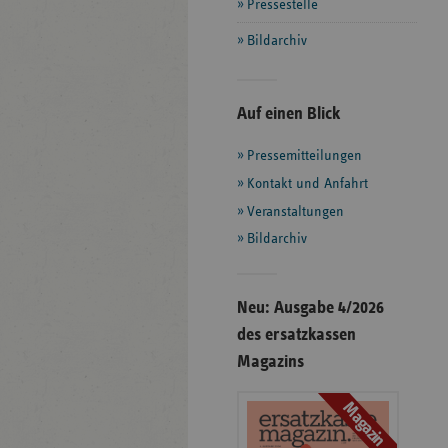
Pressestelle
Bildarchiv
Seitenleiste
Auf einen Blick
mit
Pressemitteilungen
weiteren
Informationen
Kontakt und Anfahrt
Veranstaltungen
Bildarchiv
Neu: Ausgabe 4/2026
des ersatzkassen
Magazins
Magazin