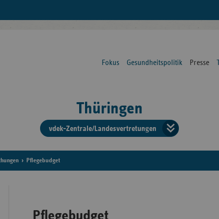
Fokus
Gesundheitspolitik
Presse
Thüringen
vdek-Zentrale/Landesvertretungen
Verba
der
chungen
Pflegebudget
Ersat
Pflegebudget
Bun