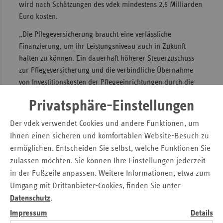
wird nach Schätzungen des vdek mindestens 2,5 Milliarden
Sac
Euro kosten.
Sac
„Die Pflegeversicherung braucht eine verlässliche
An
Finanzierung, um ihr Leistungsniveau auch in Zukunft
halten zu können. Ein dauerhaft höherer Steuerzuschuss
Sch
zur Pflegeversicherung und die verbindliche Übernahme
Ho
von Investitionskosten der Pflegeeinrichtungen durch die
Thü
Bundesländer sind dafür unabdingbar“, sagt Claudia
Privatsphäre-Einstellungen
Ackermann, Leiterin der vdek-Landesvertretung Hessen.
„Außerdem fehlt die ursprünglich beabsichtigte
Der vdek verwendet Cookies und andere Funktionen, um
Übernahme der Rentenversicherungsbeiträge pflegender
Ihnen einen sicheren und komfortablen Website-Besuch zu
Angehöriger. Diese versicherungsfremde Leistung muss
ermöglichen. Entscheiden Sie selbst, welche Funktionen Sie
durch Bundesmittel refinanziert werden“, so Ackermann
zulassen möchten. Sie können Ihre Einstellungen jederzeit
weiter.
in der Fußzeile anpassen. Weitere Informationen, etwa zum
Umgang mit Drittanbieter-Cookies, finden Sie unter
Beteiligung der privaten
Datenschutz
.
Pflegeversicherung unerlässlich
Impressum
Details