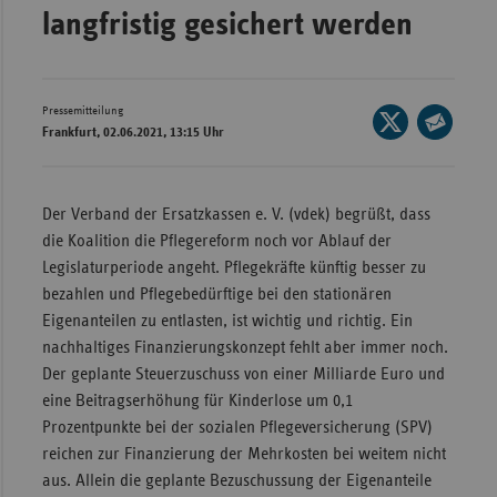
langfristig gesichert werden
Wür
Bay
Ber
Pressemitteilung
Seite
Frankfurt, 02.06.2021, 13:15 Uhr
auf
Bre
Seite
X
per
Ha
teilen
E-
Der Verband der Ersatzkassen e. V. (vdek) begrüßt, dass
Hes
Mail
die Koalition die Pflegereform noch vor Ablauf der
teilen
Mec
Legislaturperiode angeht. Pflegekräfte künftig besser zu
Vo
bezahlen und Pflegebedürftige bei den stationären
Eigenanteilen zu entlasten, ist wichtig und richtig. Ein
Nie
nachhaltiges Finanzierungskonzept fehlt aber immer noch.
Nor
Der geplante Steuerzuschuss von einer Milliarde Euro und
Wes
eine Beitragserhöhung für Kinderlose um 0,1
Rhe
Prozentpunkte bei der sozialen Pflegeversicherung (SPV)
reichen zur Finanzierung der Mehrkosten bei weitem nicht
aus. Allein die geplante Bezuschussung der Eigenanteile
Saa