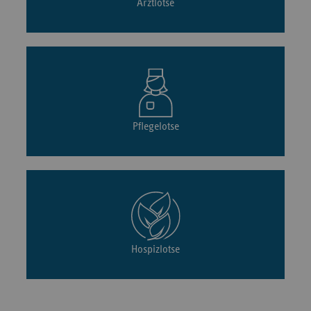
Arztlotse
Pflegelotse
Hospizlotse