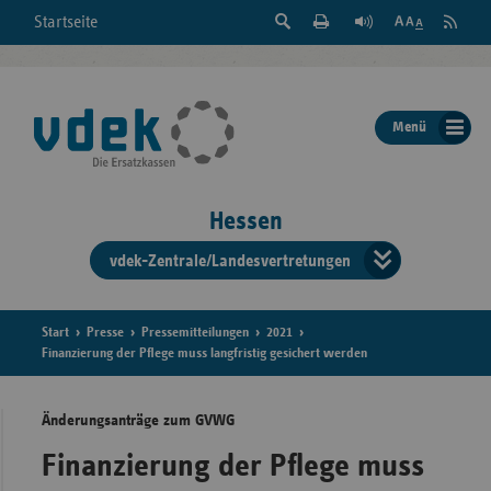
Suche
Seite
RSS
Startseite
Feed
einblenden
Drucken
abonni
Schrift
/
ausblenden
der
Menü
Seite
ändern
Hessen
vdek-Zentrale/Landesvertretungen
Verband
der
Ersatzka
Start
Presse
Pressemitteilungen
2021
Finanzierung der Pflege muss langfristig gesichert werden
Änderungsanträge zum GVWG
Bun
Finanzierung der Pflege muss