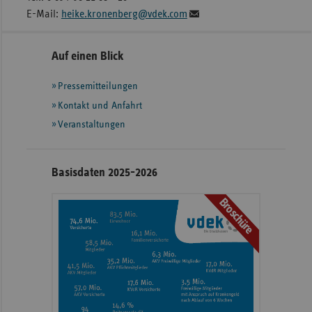
E-Mail:
heike.kronenberg@vdek.com
Seitennavigation
Seitenleiste
Auf einen Blick
mit
Pressemitteilungen
weiteren
Informationen
Kontakt und Anfahrt
Veranstaltungen
Basisdaten 2025-2026
Broschüre