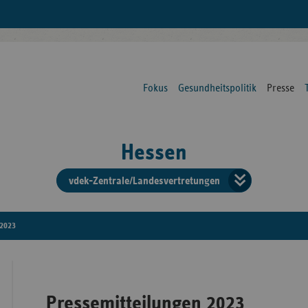
Fokus
Gesundheitspolitik
Presse
Hessen
vdek-Zentrale/Landesvertretungen
Verba
der
2023
Ersat
Pressemitteilungen 2023
Bun