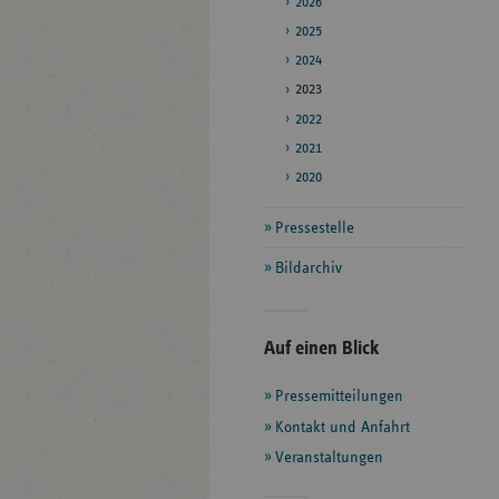
2026
2025
2024
2023
2022
2021
2020
Pressestelle
Bildarchiv
Seitenleiste
Auf einen Blick
mit
Pressemitteilungen
weiteren
Informationen
Kontakt und Anfahrt
Veranstaltungen