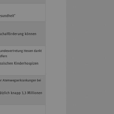
sundheit"
uschalförderung können
-Landesvertretung Hessen dankt
lfern
essischen Kinderhospizen
r Atemwegserkrankungen bei
ätzlich knapp 3,3 Millionen