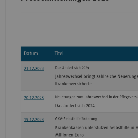
Wür
Bay
Ber
Datum
Titel
Bre
Das ändert sich 2024
Ha
21.12.2023
Jahreswechsel bringt zahlreiche Neuerunge
Hes
Krankenversicherte
Mec
Vo
Neuerungen zum Jahreswechsel in der Pflegevers
20.12.2023
Das ändert sich 2024
Nie
Nor
GKV-Selbsthilfeförderung
19.12.2023
Wes
Krankenkassen unterstützen Selbsthilfe in 
Millionen Euro
Rhe