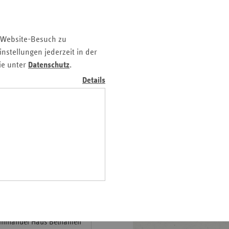
Pfalz
rland
und vermitteln“ geht im
 Website-Besuch zu
hsen
nstellungen jederzeit in der
hsen-
ie unter
Datenschutz
.
wir wissen um unsere
halt
 Schüler im Landkreis
Details
leswig-
lstein
ek-Landesvertretungen
ringen
ders den ehrenamtlichen
iv im Alter - Bewegung und
 Immanuel Haus Bethanien