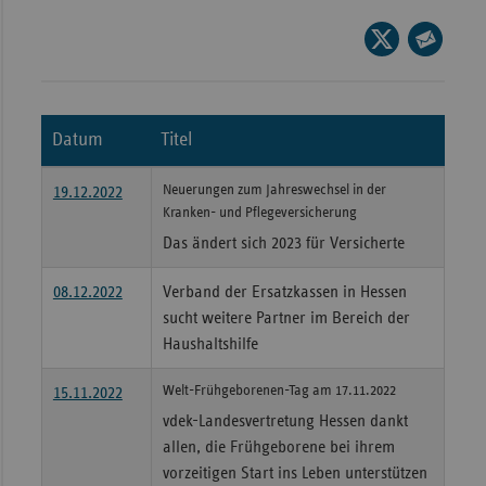
Wür
Seite
auf
Seite
Bay
X
per
Ber
teilen
E-
Datum
Titel
Bre
Mail
teilen
Ha
Neuerungen zum Jahreswechsel in der
19.12.2022
Kranken- und Pflegeversicherung
Hes
Das ändert sich 2023 für Versicherte
Mec
Vo
08.12.2022
Verband der Ersatzkassen in Hessen
Nie
sucht weitere Partner im Bereich der
Haushaltshilfe
Nor
Wes
Welt-Frühgeborenen-Tag am 17.11.2022
15.11.2022
Rhe
vdek-Landesvertretung Hessen dankt
allen, die Frühgeborene bei ihrem
vorzeitigen Start ins Leben unterstützen
Saa