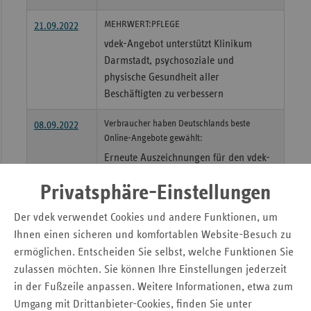
MEHRWERT:PFLEGE
21.09.2022
vdek-Angebot unterstützt Klinikum
Darmstadt, psychosoziale und
physische Gesundheit aller
Beschäftigten zu verbessern
Verbraucher haben Deutschlands beste
08.09.2022
Online-Angebote gewählt:
Erneute Auszeichnungen für den vdek-
Pflegelotsen
Privatsphäre-Einstellungen
Welt-Sepsis-Tag am 13.09.2022
07.09.2022
Der vdek verwendet Cookies und andere Funktionen, um
Aufklärungskampagne zu
Ihnen einen sicheren und komfortablen Website-Besuch zu
Blutvergiftung: Der oft übersehene
ermöglichen. Entscheiden Sie selbst, welche Funktionen Sie
Notfall
zulassen möchten. Sie können Ihre Einstellungen jederzeit
in der Fußzeile anpassen. Weitere Informationen, etwa zum
01.09.2022
Statement von Claudia Ackermann,
Umgang mit Drittanbieter-Cookies, finden Sie unter
Leiterin der vdek-Landesvertretung