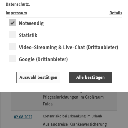
Datenschutz
.
Hessen, anlässlich der ab 01.09.2022
verbindlich geltenden Tarifbindung in
Impressum
Details
der Pflege
Notwendig
Fast die Hälfte aller Hessinnen und Hessen ist
24.08.2022
Statistik
bei den Ersatzkassen versichert
Ersatzkassen bleiben Marktführer in
Video-Streaming & Live-Chat (Drittanbieter)
Hessen
Google (Drittanbieter)
#regionalstark: Präventionsprojekt „Aktiv im
10.08.2022
Alter- Bewegung und Entspannung in
stationären Pflegeeinrichtungen“
Auswahl bestätigen
Alle bestätigen
Ersatzkassen unterstützen gemeinsam
Gesundheitsförderung in stationären
Pflegeeinrichtungen im Großraum
Fulda
Kostenrisiko bei Erkrankung im Urlaub
02.08.2022
Auslandsreise-Krankenversicherung