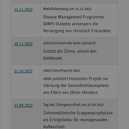
Sac
Weltdiabetestag am 14.11.2022
14.11.2022
Disease Management Programme
Sac
(DMP) Diabetes verbessern die
An
Versorgung von chronisch Erkrankten
Sch
Ho
Jährliche Kontrolle beim Zahnarzt
10.11.2022
Schützt die Zähne, schont den
Thü
Geldbeutel
vdek-Zukunftspreis 2022
21.10.2022
vdek prämiert hessisches Projekt zur
Stärkung der Gesundheitskompetenz
von Eltern von (Klein-)Kindern
Tag der Zahngesundheit am 25.09.2022
22.09.2022
Zahnmedizinische Gruppenprophylaxe
als Erfolgsfaktor für mundgesundes
Aufwachsen