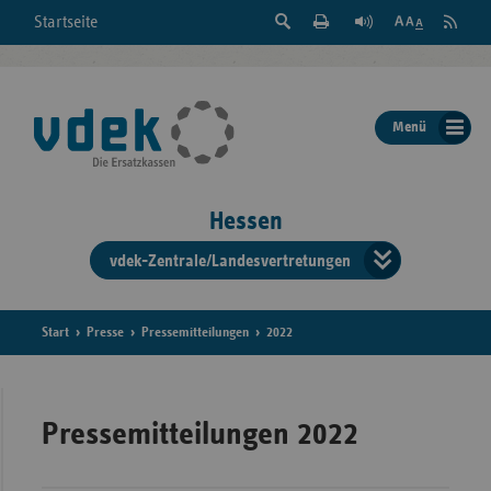
Suche
Seite
RSS
Startseite
Feed
einblenden
Drucken
abonni
Schrift
/
ausblenden
der
Menü
Seite
ändern
Hessen
vdek-Zentrale/Landesvertretungen
Verband
der
Ersatzka
Start
Presse
Pressemitteilungen
2022
Bun
Pressemitteilungen 2022