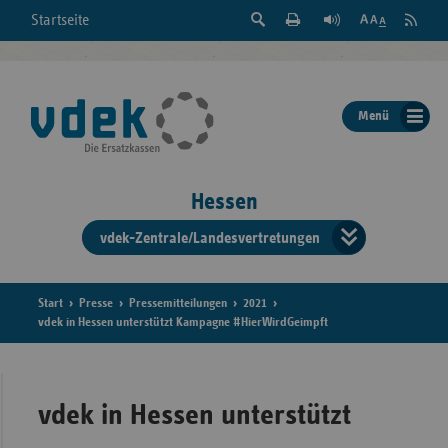
Suche
Seite
RSS
Startseite
Feed
einblenden
Drucken
abonni
Schrift
/
ausblenden
der
Menü
Seite
ändern
Hessen
vdek-Zentrale/Landesvertretungen
Verband
der
Ersatzka
Start
Presse
Pressemitteilungen
2021
vdek in Hessen unterstützt Kampagne #HierWirdGeimpft
Bun
vdek in Hessen unterstützt