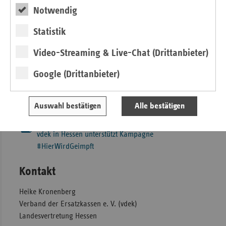
Wissenswertem rund ums Impfen bietet die Seite
Notwendig
Unterstützung bei der Organisation einer eigenen
Impfkampagne. Auf einer Deutschlandkarte werden zudem
Statistik
alle Impfaktionen übersichtlich dargestellt, sodass
Angebote in der Nähe schnell zu finden sind. Unter dem
Video-Streaming & Live-Chat (Drittanbieter)
Hashtag #HierWirdGeimpft in Verbindung mit dem Hashtag
Google (Drittanbieter)
des jeweiligen Ortes (#Musterstadt) können die
Impfangebote in den sozialen Medien sichtbar gemacht
und geteilt werden.
Auswahl bestätigen
Alle bestätigen
Pressemitteilung zum Download
vdek in Hessen unterstützt Kampagne
#HierWirdGeimpft
Kontakt
Heike Kronenberg
Verband der Ersatzkassen e. V. (vdek)
Landesvertretung Hessen