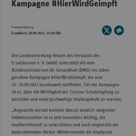
Kampagne #HierWirdGeimpft
Wür
Bay
Pressemitteilung
Seite
Ber
Frankfurt, 10.09.2021, 14:30 Uhr
auf
Seite
Bre
X
per
Ha
teilen
E-
Die Landesvertretung Hessen des Verbands der
Mail
Hes
Ersatzkassen e. V. (vdek) unterstützt die vom
teilen
Bundesministerium für Gesundheit (BMG) ins Leben
Mec
gerufene Kampagne #HierWirdGeimpft, die vom
Vo
13.-19.09.2021 bundesweit stattfindet. Ziel der Kampagne
Nie
ist es, über die Wichtigkeit der Corona-Schutzimpfung zu
Nor
berichten und niedrigschwellige Impfangebote zu machen.
Wes
„Angesichts derzeit beinahe überall deutlich steigender
Rhe
Infektionszahlen ist es jetzt besonders wichtig, die
Impfbereitschaft zu unterstützen und auch angesichts der
bevorstehenden Herbst-/Wintermonate die Impfquote
Saa