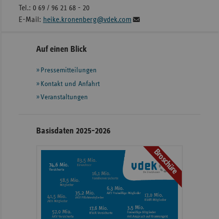
Tel.: 0 69 / 96 21 68 - 20
E-Mail:
heike.kronenberg@vdek.com
Seitennavigation
Seitenleiste
Auf einen Blick
mit
Pressemitteilungen
weiteren
Informationen
Kontakt und Anfahrt
Veranstaltungen
Basisdaten 2025-2026
Broschüre