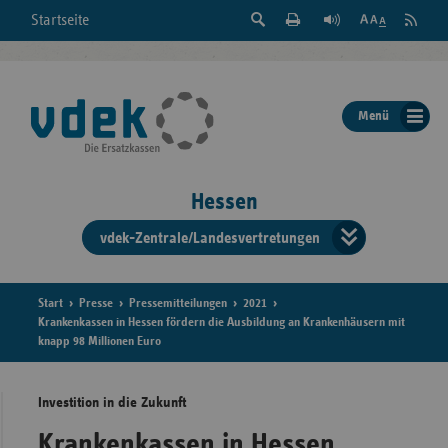
Suche
Seite
RSS
Startseite
Feed
einblenden
Drucken
abonni
Schrift
/
ausblenden
der
Menü
Seite
ändern
Hessen
vdek-Zentrale/Landesvertretungen
Verband
der
Ersatzka
Start
Presse
Pressemitteilungen
2021
Krankenkassen in Hessen fördern die Ausbildung an Krankenhäusern mit
knapp 98 Millionen Euro
Bun
Investition in die Zukunft
Krankenkassen in Hessen