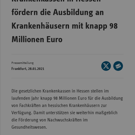
Wür
fördern die Ausbildung an
Bay
Krankenhäusern mit knapp 98
Ber
Millionen Euro
Bre
Ha
Hes
Pressemitteilung
Seite
Frankfurt, 28.01.2021
Mec
auf
Seite
Vo
X
per
teilen
Nie
E-
Die gesetzlichen Krankenkassen in Hessen stellen im
Mail
laufenden Jahr knapp 98 Millionen Euro für die Ausbildung
Nor
teilen
von Fachkräften an hessischen Krankenhäusern zur
Wes
Verfügung. Damit unterstützen sie weiterhin maßgeblich
Rhe
die Förderung von Nachwuchskräften im
Gesundheitswesen.
Saa