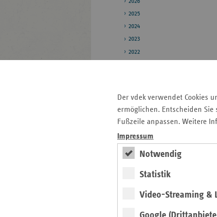
2026
2025
2024
2023
2022
2021
2020
Der vdek verwendet Cookies u
Pressestelle
ermöglichen. Entscheiden Sie s
Bildarchiv
Fußzeile anpassen. Weitere In
Impressum
Seitenleiste
Auf einen Blick
Notwendig
mit
Pressemitteilungen
Statistik
weiteren
Informationen
Kontakt und Anfahrt
Video-Streaming & L
Veranstaltungen
Google (Drittanbiete