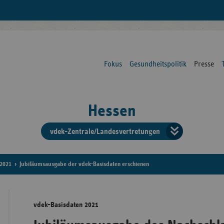
Fokus
Gesundheitspolitik
Presse
Hessen
vdek-Zentrale/Landesvertretungen
Verba
der
2021
Jubiläumsausgabe der vdek-Basisdaten erschienen
Ersat
vdek-Basisdaten 2021
Bun