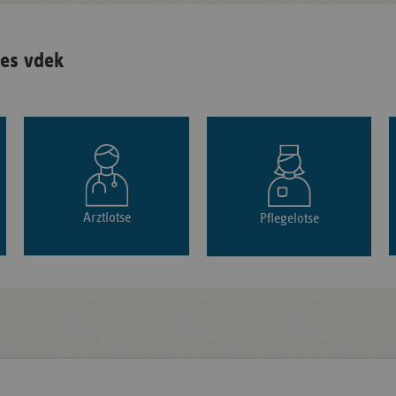
es vdek
Arztlotse
Pflegelotse